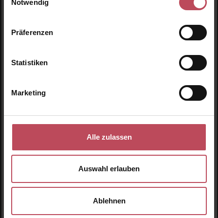
Notwendig
Viel Spaß beim Nachkochen und guten Appetit!
Präferenzen
Statistiken
Produktgalerie überspringen
Unsere Empfehlungen
Marketing
Alle zulassen
Auswahl erlauben
Ablehnen
Feel Good Detox I