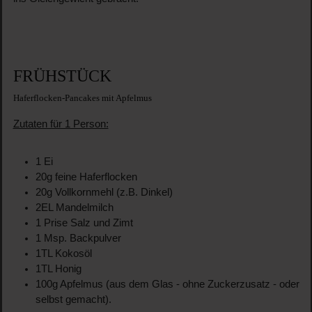
FRÜHSTÜCK
Haferflocken-Pancakes mit Apfelmus
Zutaten für 1 Person:
1 Ei
20g feine Haferflocken
20g Vollkornmehl (z.B. Dinkel)
2EL Mandelmilch
1 Prise Salz und Zimt
1 Msp. Backpulver
1TL Kokosöl
1TL Honig
100g Apfelmus (aus dem Glas - ohne Zuckerzusatz - oder
selbst gemacht).