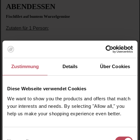
ABENDESSEN
Fischfilet auf buntem Wurzelgemüse
Zutaten für 1 Person:
150g Fischfilet (z.B. Saibling)
Fischgewürz
1TL Kokosöl
Zitrone
Zustimmung
Details
Über Cookies
250g Wurzelgemüse (z.B. Karotten, gelbe Rüben oder lila
Rüben).
Diese Webseite verwendet Cookies
Zubereitung:
We want to show you the products and offers that match
your interests and needs. By selecting "Allow all," you
Wurzelgemüse schälen, halbieren oder in Streifen schneiden
help us make your shopping experience even better.
und anschließend dämpfen. Fisch in Kokosöl beidseitig
anbraten, mit Fischgewürz und Zitrone verfeinern.
Anschließend auf gedämpftem Wurzelgemüse anrichten.
Einwilligungsauswahl