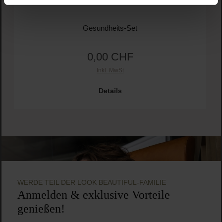
Gesundheits-Set
0,00 CHF
Regulärer Preis:
Inkl. MwSt
Details
WERDE TEIL DER LOOK BEAUTIFUL-FAMILIE
Anmelden & exklusive Vorteile
genießen!