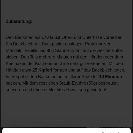
Zubereitung:
Den Backofen auf
170 Grad
Ober- und Unterhitze vorheizen.
Ein Backblech mit Backpapier auslegen. Proteinpulver,
Mandeln, Vanille und 80g Staub-Erythrit auf die weiche Butter
sieben. Den Teig mehrere Minuten mit den Händen oder dem
Knethaken der Küchenmaschine sehr gut verkneten. Mit den
Händen etwa
25 Kipferl
formen und auf das Backblech legen.
Im vorgeheizten Backofen auf mittlerer Stufe für
10 Minuten
backen. Mit dem restlichen Staub-Erythrit (50g) bestreuen,
servieren und ohne schlechtes Gewissen genießen!