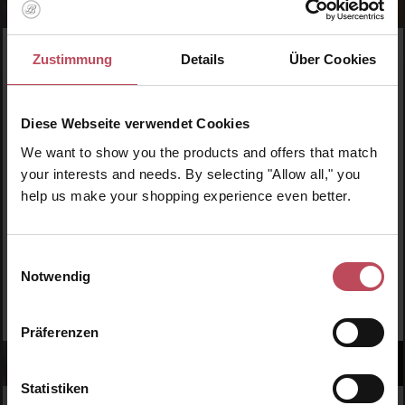
Zustimmung
Details
Über Cookies
WERDE TEIL DER LOOK BEAUTIFUL-FAMILIE
Anmelden & exklusive Vorteile
genießen!
Diese Webseite verwendet Cookies
We want to show you the products and offers that match
Melde dich jetzt zum Newsletter an und erhalte als
Dankeschön 10 %* auf deinen ersten Einkauf. Verpasse
your interests and needs. By selecting "Allow all," you
keine Beauty-News mehr und erhalte exklusive Rabatte!
help us make your shopping experience even better.
Einwilligungsauswahl
Notwendig
JETZT ANMELDEN
Präferenzen
Statistiken