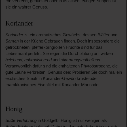
roh verzehrt, gedünstet oder in asiatisch feurigen Suppen ist
sie ein wahrer Genuss.
Koriander
Koriander
ist ein aromatisches Gewächs, dessen
Blätter
und
Samen
in der Küche Gebrauch finden. Doch insbesondere die
getrockneten, pfefferkorngroßen Früchte sind für das
Liebesmahl perfekt: Sie regen die Durchblutung an, wirken
belebend
,
aphrodisierend
und
stimmungsaufhellend
.
Verantwortlich dafür sind die enthaltenen Phytoöstrogene, die
gute Laune verbreiten. Genussidee: Probieren Sie doch mal ein
exotisches Steak in Koriander-Gewürzkruste oder
marokkanisches Fischfilet mit Koriander-Marinade.
Honig
Süße Verführung
in Goldgelb: Honig ist nur wenigen als
Aphrodisiakum
bekannt. Dabei ist das natürliche Elixier reich