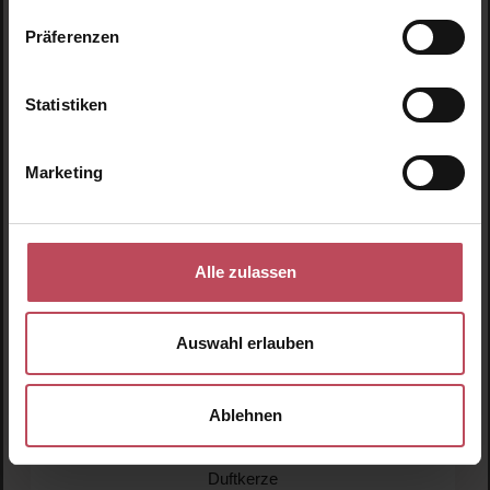
Präferenzen
Produktgalerie überspringen
Unsere Empfehlungen
Statistiken
Marketing
Tipp
Alle zulassen
Auswahl erlauben
Inner Strength Candle
Ablehnen
Duftkerze