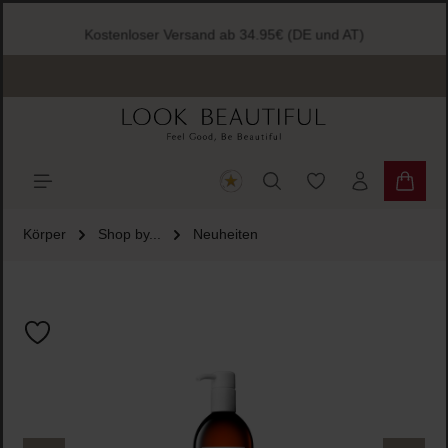
halt springen
Kostenloser Versand ab 34.95€ (DE und AT)
Du hast 0 Produkte
Warenk
Körper
Shop by...
Neuheiten
Bildergalerie überspringen