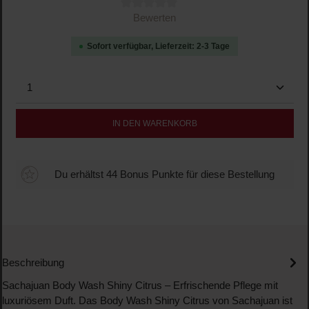
Durchschnittliche Bewertung von 0 von 5 Sternen
Bewerten
Sofort verfügbar, Lieferzeit: 2-3 Tage
Produkt Anzahl: Gib den gewünschten Wert ein oder b
IN DEN WARENKORB
Du erhältst 44 Bonus Punkte für diese Bestellung
Beschreibung
Sachajuan Body Wash Shiny Citrus – Erfrischende Pflege mit
luxuriösem Duft. Das Body Wash Shiny Citrus von Sachajuan ist