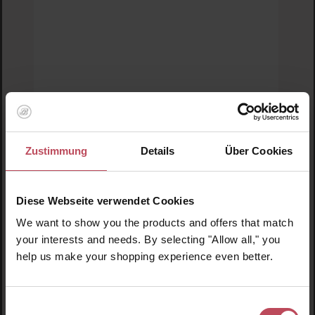
M
Zustimmung
Details
Über Cookies
Diese Webseite verwendet Cookies
We want to show you the products and offers that match
Natura Siberica
your interests and needs. By selecting "Allow all," you
Lab Biome Phyto Retinol Anti Puff & Dark
help us make your shopping experience even better.
Circles Eye Patch
Augenmaske
Einwilligungsauswahl