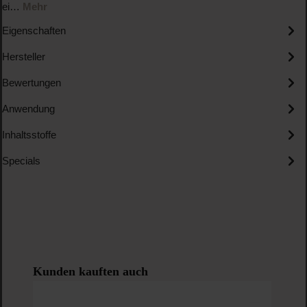
ei…
Mehr
Eigenschaften
Hersteller
Bewertungen
Anwendung
Inhaltsstoffe
Specials
Produktgalerie überspringen
Kunden kauften auch