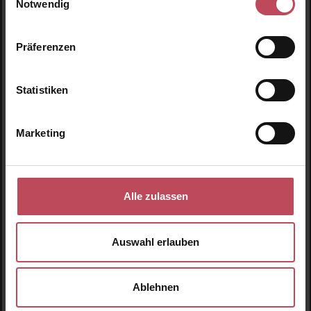
Notwendig
17,55 CHF
Regulärer Preis:
Inkl. MwSt
Präferenzen
Pro
Details
Statistiken
Produktgalerie überspringen
Ähnliche Produkte
Marketing
Neu
N
Alle zulassen
Auswahl erlauben
Ablehnen