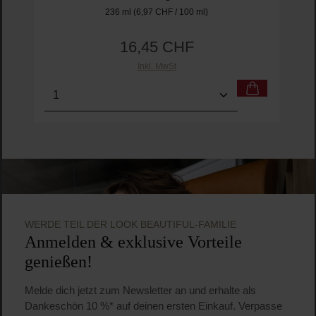
236 ml
(6,97 CHF / 100 ml)
16,45 CHF
Regulärer Preis:
Inkl. MwSt
Produkt Anzahl: Gib den gewünschten Wert ein o
Pro
WERDE TEIL DER LOOK BEAUTIFUL-FAMILIE
Anmelden & exklusive Vorteile
genießen!
Melde dich jetzt zum Newsletter an und erhalte als
Dankeschön 10 %* auf deinen ersten Einkauf. Verpasse