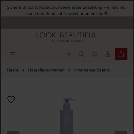
Sichere dir 10 % Rabatt auf deine erste Bestellung – einfac
halt springen
den Look-Beautiful-Newsletter anmelden🎁
Du hast 0 Produkte
Warenk
Haare
Haarpflege Marken
Innersense Beauty
Bildergalerie überspringen