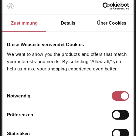
Zustimmung
Details
Über Cookies
Diese Webseite verwendet Cookies
We want to show you the products and offers that match
your interests and needs. By selecting "Allow all," you
help us make your shopping experience even better.
Einwilligungsauswahl
Durchschnittliche Bewertung von 4.5 von 
Innersense Organic Beauty
Notwendig
Bright Balance Hairbath
Präferenzen
Shampoo für Blondes Haar
295 ml
(12,29 CHF / 100 ml)
Statistiken