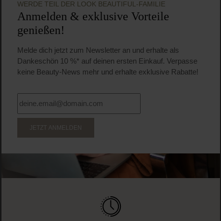
295 ml
(12,29 CHF / 100 ml)
36,25 CHF
Regulärer Preis:
Inkl. MwSt
Produkt Anzahl: Gib den gewünschten Wert ein o
Pro
WERDE TEIL DER LOOK BEAUTIFUL-FAMILIE
Anmelden & exklusive Vorteile
genießen!
Melde dich jetzt zum Newsletter an und erhalte als
Dankeschön 10 %* auf deinen ersten Einkauf. Verpasse