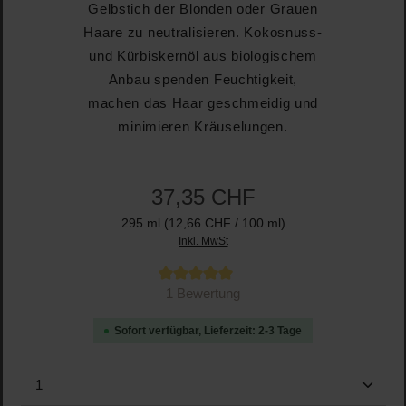
Gelbstich der Blonden oder Grauen
Haare zu neutralisieren. Kokosnuss-
und Kürbiskernöl aus biologischem
Anbau spenden Feuchtigkeit,
machen das Haar geschmeidig und
minimieren Kräuselungen.
37,35 CHF
295 ml
(12,66 CHF / 100 ml)
Inkl. MwSt
Durchschnittliche Bewertung von 5 von 5 Sternen
1 Bewertung
Sofort verfügbar, Lieferzeit: 2-3 Tage
Produkt Anzahl: Gib den gewünschten Wert ein oder b