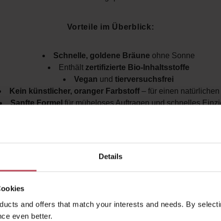
Vorteile im Überblick:
Schnelle, goldene Bräune
ohne Sonne
Enthält
zertifizierte Bio-Inhaltsstoffe
Vegan
und
tierversuchsfrei
Kein künstlicher, oranger Farbstoff
– für einen natürlichen
Sanfte Formel
für müheloses Auftragen und schnelles Einz
Schokoladenduft
, der keine künstlichen Bräunungsgerüche hin
Langanhaltende Bräune
für alle Hauttöne
sgezeichnet
bei den
Nature + Health Natural Beauty Award
weiteren internationalen Auszeichnungen
Details
e die
Cacao Tanning Mousse
als Teil deiner Bräunungsr
Cookies
rfekten, goldenen Teint
zu erzielen, der sich nach dem 
ucts and offers that match your interests and needs. By selectin
ll nach deiner Einwirkzeit entwickelt. Das
Duo
kommt zusät
ce even better.
em
praktischen Bräunungshandschuh
, um
streifenfreie