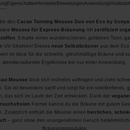
ung
Eigenschaften
Hersteller
Bewertungen
Anwendung
Inhaltsstof
ebe den
Cacao Tanning Mousse Duo von Eco by Sonya
onäre
Mousse für Express-Bräunung
mit
zertifiziert or
stoffen
. Erhalte einen wunderschönen, goldenen Teint, g
he UV-Strahlen! Dieses
neue Selbstbräuner
aus dem Eco
ent ist ideal für die schnelle, gleichmäßige Bräune und so
atemberaubende Ergebnisse bei nur einer Anwendung.
cao Mousse
lässt sich mühelos auftragen und zieht schnel
. Sie ist besonders sanft und sorgt für ein streifenfreies,
h, das sich im Laufe der Zeit entwickelt. Dank der
vegane
ersuchsfreien
Formel kannst du die Bräune mit gutem Ge
. Zusätzlich enthält die Mousse einen
herrlichen, schok
uft
– ganz ohne den unangenehmen Geruch herkömmlich
Bräunungsprodukte.