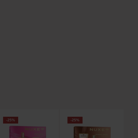
die Anzahl zu erhöhen oder zu reduzieren
ie Schaltflächen um die Anzahl zu erhöhe
t ein oder benutze die Schaltflächen um 
-25
%
-25
%
-
N