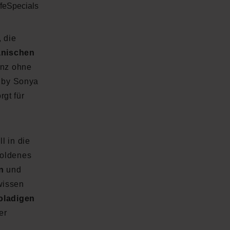
fe
Specials
, die
ganischen
anz ohne
 by Sonya
rgt für
l in die
 goldenes
n
und
wissen
oladigen
er