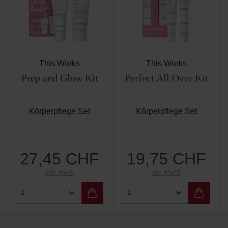
This Works
This Works
Prep and Glow Kit
Perfect All Over Kit
Körperpflege Set
Körperpflege Set
27,45 CHF
19,75 CHF
Regulärer Preis:
Regulärer Preis:
Inkl. MwSt
Inkl. MwSt
 Wert ein oder benutze die Schaltflächen 
Gib den gewünschten Wert ein oder benutz
Produkt Anzahl: Gib den gewünschten W
Produkt Anzahl: Gi