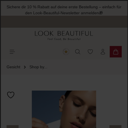
Sichere dir 10 % Rabatt auf deine erste Bestellung – einfach für
halt springen
den Look-Beautiful-Newsletter anmelden🎁
Du hast 0 Produkte
Warenk
Gesicht
Shop by...
Bildergalerie überspringen