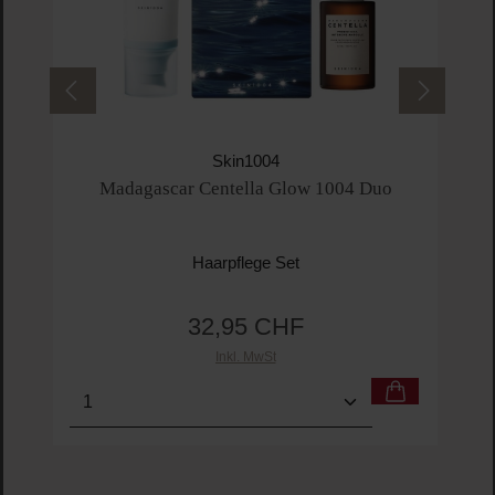
Skin1004
Madagascar Centella Glow 1004 Duo
Haarpflege Set
32,95 CHF
Regulärer Preis:
Inkl. MwSt
Produkt Anzahl: Gib den gewünschten Wert ein o
Pro