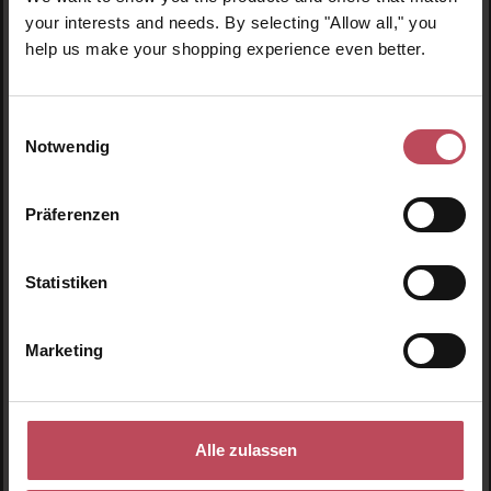
your interests and needs. By selecting "Allow all," you
Neu
N
help us make your shopping experience even better.
N
Einwilligungsauswahl
Notwendig
Präferenzen
Statistiken
Marketing
NUDESTIX
NUDIES Blush Stick – Picante
Alle zulassen
Blush