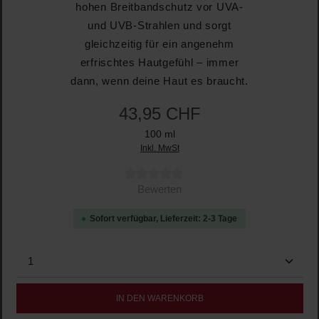
hohen Breitbandschutz vor UVA-
und UVB-Strahlen und sorgt
gleichzeitig für ein angenehm
erfrischtes Hautgefühl – immer
dann, wenn deine Haut es braucht.
43,95 CHF
100 ml
Inkl. MwSt
Durchschnittliche Bewertung von 0 von 5 Sternen
Bewerten
Sofort verfügbar, Lieferzeit: 2-3 Tage
Produkt Anzahl: Gib den gewünschten Wert ein oder b
IN DEN WARENKORB