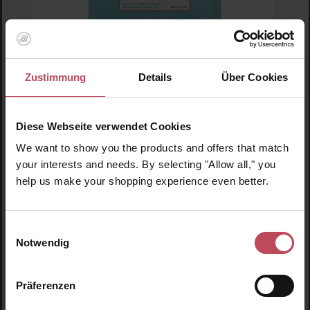
Zustimmung
Details
Über Cookies
RARE Paris
Carbone Glacé Face Mask (1 Maske)
Diese Webseite verwendet Cookies
Gesichtsmaske
We want to show you the products and offers that match
your interests and needs. By selecting "Allow all," you
7,65 CHF
help us make your shopping experience even better.
Regulärer Preis:
Inkl. MwSt
Produkt Anzahl: Gib den gewünschten Wert ein o
Pro
Einwilligungsauswahl
Notwendig
Präferenzen
Produktgalerie überspringen
Ähnliche Produkte