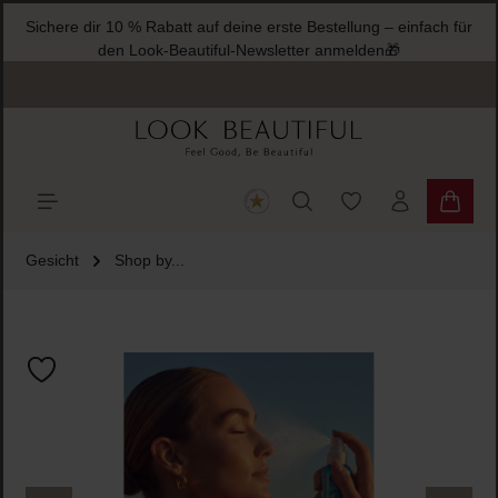
Sichere dir 10 % Rabatt auf deine erste Bestellung – einfach für
halt springen
den Look-Beautiful-Newsletter anmelden🎁
Du hast 0 Produkte
Warenk
Gesicht
Shop by...
Bildergalerie überspringen