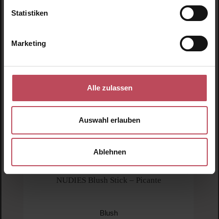
Neu
N
Statistiken
N
Marketing
Alle zulassen
Auswahl erlauben
Ablehnen
NUDESTIX
NUDIES Blush Stick – Picante
Blush