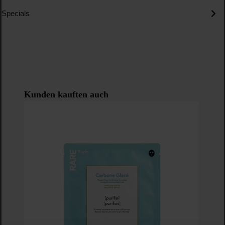
Specials
Produktgalerie überspringen
Kunden kauften auch