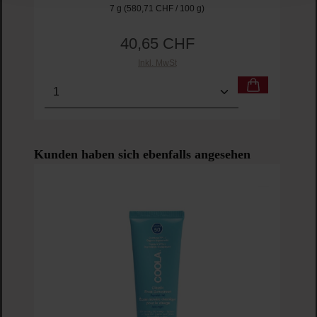
7 g
(580,71 CHF / 100 g)
40,65 CHF
Regulärer Preis:
Inkl. MwSt
Produkt Anzahl: Gib den gewünschten Wert ein o
Pro
Produktgalerie überspringen
Kunden haben sich ebenfalls angesehen
PRO