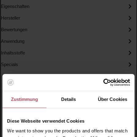
Eigenschaften
Hersteller
Bewertungen
Anwendung
Inhaltsstoffe
Specials
Zustimmung
Details
Über Cookies
Produktgalerie überspringen
Ähnliche Produkte
Diese Webseite verwendet Cookies
Neu
N
We want to show you the products and offers that match