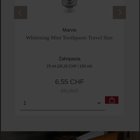
Marvis
Whitening Mint Toothpaste Travel Size
Zahnpasta
25 ml
(26,20 CHF / 100 ml)
6,55 CHF
Regulärer Preis:
Inkl. MwSt
Produkt Anzahl: Gib den gewünschten Wert ein o
Pro