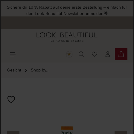
Sichere dir 10 % Rabatt auf deine erste Bestellung – einfach für
halt springen
den Look-Beautiful-Newsletter anmelden🎁
Du hast 0 Produkte
Warenk
Gesicht
Shop by...
Bildergalerie überspringen