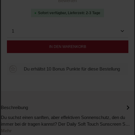
Durchschnittliche Bewertung von 0 von 5 Sternen
Bewerten
Sofort verfügbar, Lieferzeit: 2-3 Tage
Produkt Anzahl: Gib den gewünschten Wert ein oder b
IN DEN WARENKORB
Du erhältst 10 Bonus Punkte für diese Bestellung
Beschreibung
Du suchst einen sanften, aber effektiven Sonnenschutz, den du
immer bei dir tragen kannst? Der Daily Soft Touch Sunscreen S…
Mehr