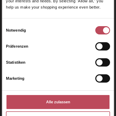
your interests and needs. By selecting "Allow all," you
N
help us make your shopping experience even better.
Einwilligungsauswahl
Notwendig
Präferenzen
Statistiken
NUDESTIX
Marketing
NUDIES Blush Stick – Picante
Blush
Alle zulassen
7 g
(580,71 CHF / 100 g)