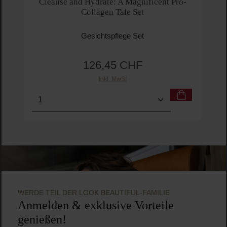
Cleanse and Hydrate: A Magnificent Pro-
Collagen Tale Set
Gesichtspflege Set
126,45 CHF
Regulärer Preis:
Inkl. MwSt
Produkt Anzahl: Gib den gewünschten Wert ein o
Pro
WERDE TEIL DER LOOK BEAUTIFUL-FAMILIE
Anmelden & exklusive Vorteile
genießen!