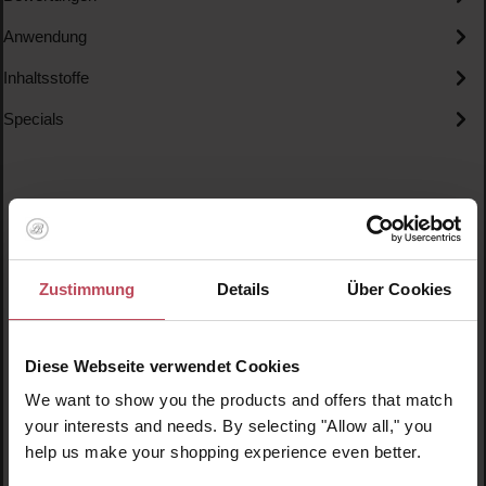
Anwendung
Inhaltsstoffe
Specials
Zustimmung
Details
Über Cookies
Produktgalerie überspringen
Ähnliche Produkte
Diese Webseite verwendet Cookies
C
We want to show you the products and offers that match
your interests and needs. By selecting "Allow all," you
help us make your shopping experience even better.