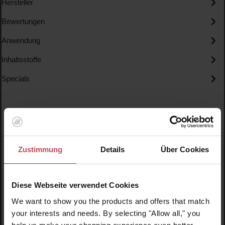
Hersteller
Bewertungen
Anwendung
Inhaltsstoffe
Specials
Zustimmung
Details
Über Cookies
Produktgalerie überspringen
Ähnliche Produkte
Diese Webseite verwendet Cookies
Neu
N
We want to show you the products and offers that match
your interests and needs. By selecting "Allow all," you