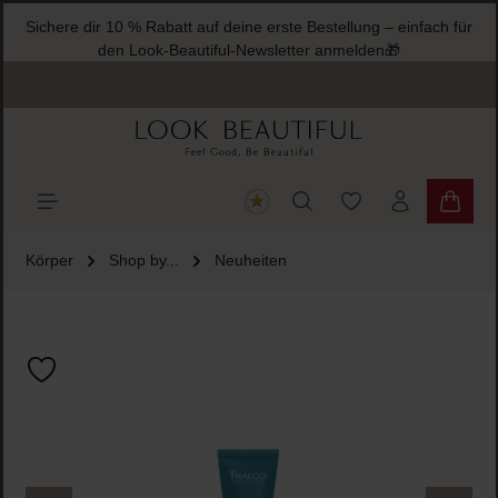
Sichere dir 10 % Rabatt auf deine erste Bestellung – einfach für
halt springen
den Look-Beautiful-Newsletter anmelden🎁
Du hast 0 Produkte
Warenk
Körper
Shop by...
Neuheiten
Bildergalerie überspringen