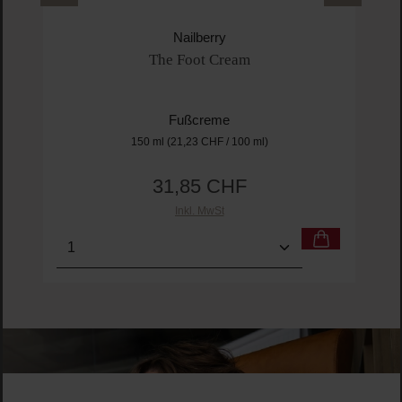
Nailberry
The Foot Cream
Fußcreme
150 ml
(21,23 CHF / 100 ml)
31,85 CHF
Regulärer Preis:
Inkl. MwSt
Produkt Anzahl: Gib den gewünschten Wert ein o
Pro