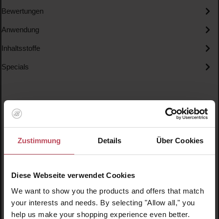
Bewertungen
Anwendung
Inhaltsstoffe
Specials
Zustimmung
Details
Über Cookies
Produktgalerie überspringen
Ähnliche Produkte
Neu
N
Diese Webseite verwendet Cookies
N
We want to show you the products and offers that match
your interests and needs. By selecting "Allow all," you
help us make your shopping experience even better.