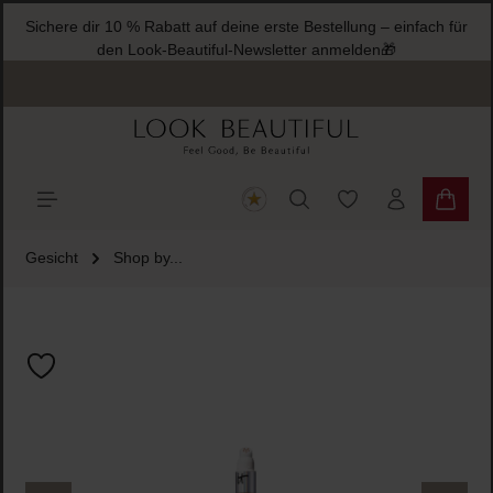
Sichere dir 10 % Rabatt auf deine erste Bestellung – einfach für
halt springen
den Look-Beautiful-Newsletter anmelden🎁
Du hast 0 Produkte
Warenk
Gesicht
Shop by...
Bildergalerie überspringen