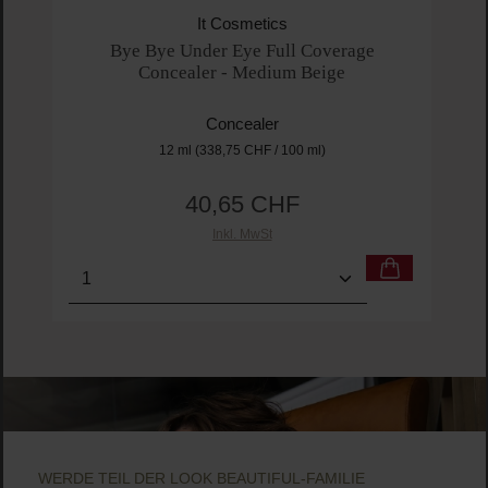
It Cosmetics
Bye Bye Under Eye Full Coverage
Concealer - Medium Beige
Concealer
12 ml
(338,75 CHF / 100 ml)
40,65 CHF
Regulärer Preis:
Inkl. MwSt
Produkt Anzahl: Gib den gewünschten Wert ein o
Pro
WERDE TEIL DER LOOK BEAUTIFUL-FAMILIE