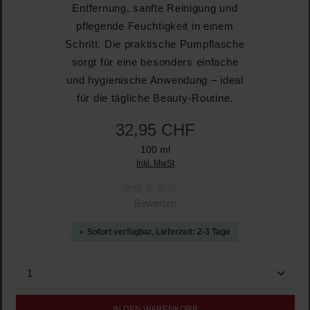
Entfernung, sanfte Reinigung und
pflegende Feuchtigkeit in einem
Schritt. Die praktische Pumpflasche
sorgt für eine besonders einfache
und hygienische Anwendung – ideal
für die tägliche Beauty-Routine.
32,95 CHF
100 ml
Inkl. MwSt
Durchschnittliche Bewertung von 0 von 5 Sternen
Bewerten
Sofort verfügbar, Lieferzeit: 2-3 Tage
Produkt Anzahl: Gib den gewünschten Wert ein oder b
IN DEN WARENKORB