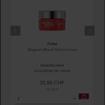
Rodial
Dragon's Blood Velvet Cream
Gesichtscreme
10 ml
(329,50 CHF / 100 ml)
32,95 CHF
Regulärer Preis:
Inkl. MwSt
Produkt Anzahl: Gib den gewünschten Wert ein o
Pro