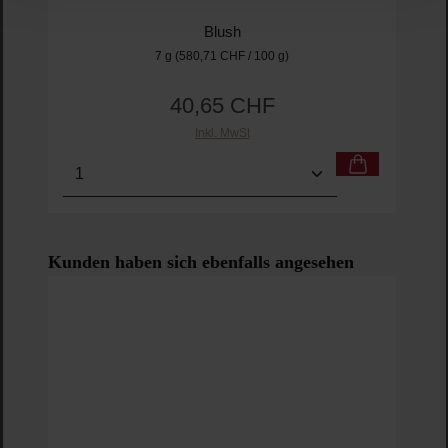
Blush
7 g
(580,71 CHF / 100 g)
40,65 CHF
Regulärer Preis:
Inkl. MwSt
Produkt Anzahl: Gib den gewünschten Wert ein o
Pro
Produktgalerie überspringen
Kunden haben sich ebenfalls angesehen