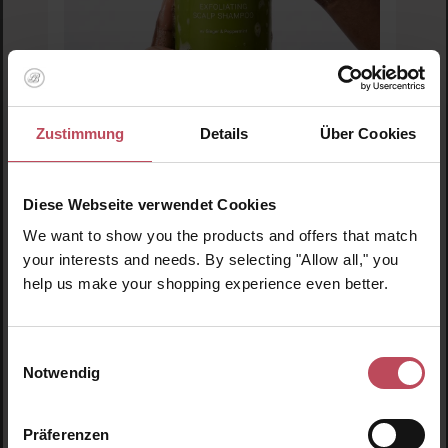
Durchschnittliche Bewertung von 5 von 5 
Zustimmung
Details
Über Cookies
Rated Green
Real Mary Exfoliating Scalp Shampoo
Diese Webseite verwendet Cookies
Shampoo
We want to show you the products and offers that match
400 ml
(7,42 CHF / 100 ml)
your interests and needs. By selecting "Allow all," you
help us make your shopping experience even better.
29,66 CHF
Regulärer Preis:
Inkl. MwSt
Einwilligungsauswahl
Produkt Anzahl: Gib den gewünschten Wert ein o
Pro
Notwendig
Präferenzen