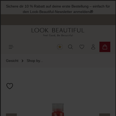
Sichere dir 10 % Rabatt auf deine erste Bestellung – einfach für
halt springen
den Look-Beautiful-Newsletter anmelden🎁
Du hast 0 Produkte
Warenk
Gesicht
Shop by...
Bildergalerie überspringen