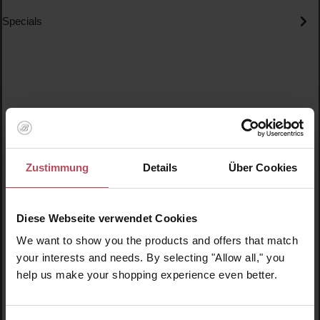
Specials
Produktgalerie überspringen
Ähnliche Produkte
Zustimmung
Details
Über Cookies
Neu
N
N
Diese Webseite verwendet Cookies
We want to show you the products and offers that match
your interests and needs. By selecting "Allow all," you
help us make your shopping experience even better.