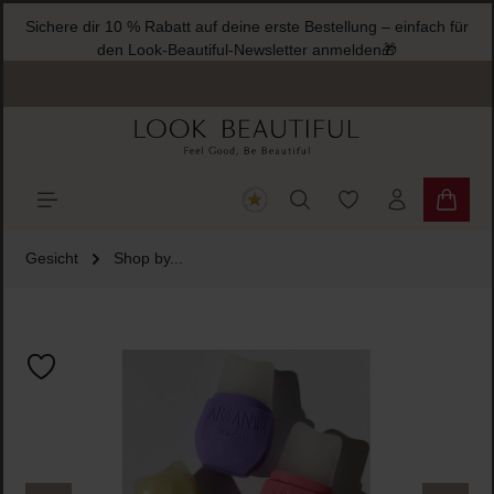
Sichere dir 10 % Rabatt auf deine erste Bestellung – einfach für
halt springen
den Look-Beautiful-Newsletter anmelden🎁
Du hast 0 Produkte
Warenk
Gesicht
Shop by...
Bildergalerie überspringen