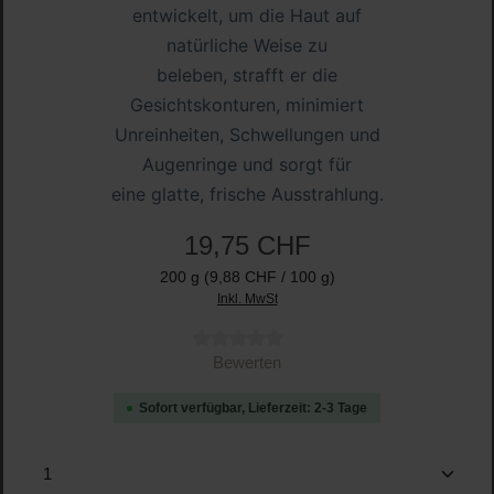
entwickelt, um die Haut auf
natürliche Weise zu
beleben,
strafft er die
Gesichtskonturen
,
minimiert
Unreinheiten, Schwellungen und
Augenringe
und sorgt für
eine
glatte, frische Ausstrahlung
.
19,75 CHF
200 g
(9,88 CHF / 100 g)
Inkl. MwSt
Durchschnittliche Bewertung von 0 von 5 Sternen
Bewerten
Sofort verfügbar, Lieferzeit: 2-3 Tage
Produkt Anzahl: Gib den gewünschten Wert ein oder b