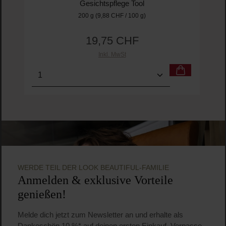
Gesichtspflege Tool
200 g
(9,88 CHF / 100 g)
19,75 CHF
Regulärer Preis:
Inkl. MwSt
Produkt Anzahl: Gib den gewünschten Wert ein o
Pro
WERDE TEIL DER LOOK BEAUTIFUL-FAMILIE
Anmelden & exklusive Vorteile
genießen!
Melde dich jetzt zum Newsletter an und erhalte als
Dankeschön 10 %* auf deinen ersten Einkauf. Verpasse