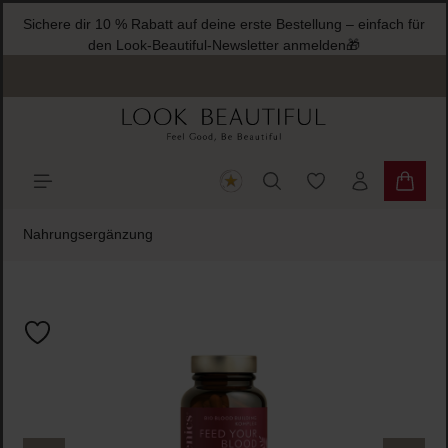
Sichere dir 10 % Rabatt auf deine erste Bestellung – einfach für
halt springen
den Look-Beautiful-Newsletter anmelden🎁
Du hast 0 Produkte
Warenk
Nahrungsergänzung
Bildergalerie überspringen