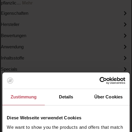
pflanzlic…
Mehr
Eigenschaften
Hersteller
Bewertungen
Anwendung
Inhaltsstoffe
Specials
Zustimmung
Details
Über Cookies
Produktgalerie überspringen
Ähnliche Produkte
Diese Webseite verwendet Cookies
We want to show you the products and offers that match