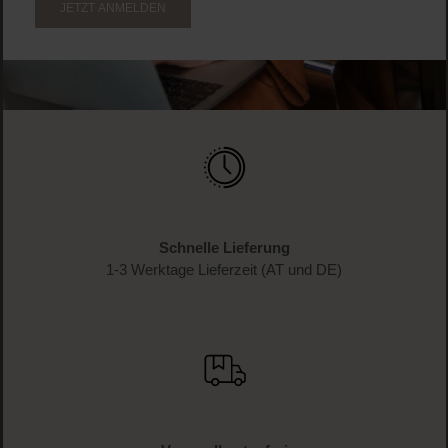
WERDE TEIL DER LOOK BEAUTIFUL-FAMILIE
Anmelden & exklusive Vorteile
genießen!
Melde dich jetzt zum Newsletter an und erhalte als
Dankeschön 10 %* auf deinen ersten Einkauf. Verpasse
keine Beauty-News mehr und erhalte exklusive Rabatte!
JETZT ANMELDEN