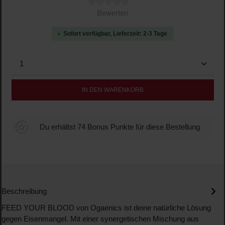
Durchschnittliche Bewertung von 0 von 5 Sternen
Bewerten
Sofort verfügbar, Lieferzeit: 2-3 Tage
Produkt Anzahl: Gib den gewünschten Wert ein oder b
IN DEN WARENKORB
Du erhältst 74 Bonus Punkte für diese Bestellung
Beschreibung
FEED YOUR BLOOD von Ogaenics ist deine natürliche Lösung
gegen Eisenmangel. Mit einer synergetischen Mischung aus