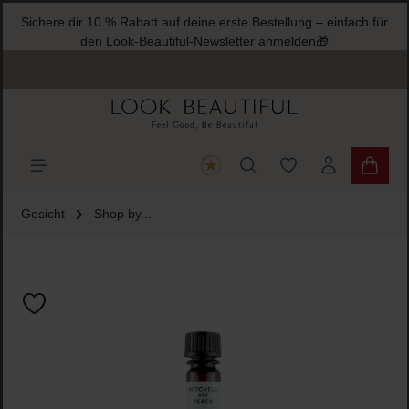
Sichere dir 10 % Rabatt auf deine erste Bestellung – einfach für
halt springen
den Look-Beautiful-Newsletter anmelden🎁
Du hast 0 Produkte
Warenk
Gesicht
Shop by...
Bildergalerie überspringen