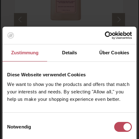
Rahua Amazon Beauty
Rahua Hydration Conditioner 475ml
Zustimmung
Details
Über Cookies
Conditioner
475 ml
(15,27 CHF / 100 ml)
Diese Webseite verwendet Cookies
We want to show you the products and offers that match
72,55 CHF
Regulärer Preis:
your interests and needs. By selecting "Allow all," you
Inkl. MwSt
help us make your shopping experience even better.
Produkt Anzahl: Gib den gewünschten Wert ein o
Pro
Einwilligungsauswahl
Notwendig
Produktgalerie überspringen
Ähnliche Produkte