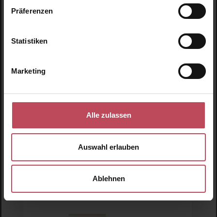
Präferenzen
Neu
N
N
Statistiken
Marketing
Alle zulassen
Auswahl erlauben
NUDESTIX
Ablehnen
NUDIES Blush Stick – Picante