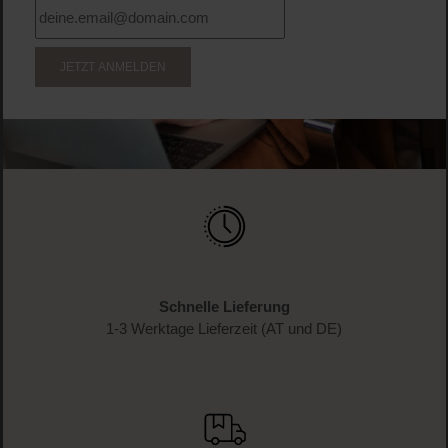
WERDE TEIL DER LOOK BEAUTIFUL-FAMILIE
Anmelden & exklusive Vorteile
genießen!
Melde dich jetzt zum Newsletter an und erhalte als
Dankeschön 10 %* auf deinen ersten Einkauf. Verpasse
keine Beauty-News mehr und erhalte exklusive Rabatte!
JETZT ANMELDEN