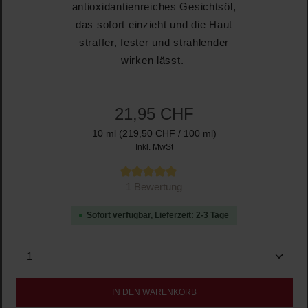
antioxidantienreiches Gesichtsöl,
das sofort einzieht und die Haut
straffer, fester und strahlender
wirken lässt.
21,95 CHF
10 ml
(219,50 CHF / 100 ml)
Inkl. MwSt
Durchschnittliche Bewertung von 5 von 5 Sternen
1 Bewertung
Sofort verfügbar, Lieferzeit: 2-3 Tage
Produkt Anzahl: Gib den gewünschten Wert ein oder b
IN DEN WARENKORB