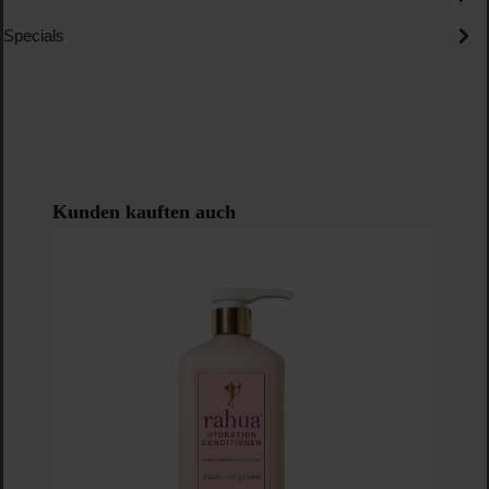
Specials
Produktgalerie überspringen
Kunden kauften auch