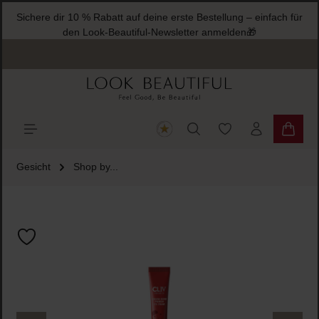
Sichere dir 10 % Rabatt auf deine erste Bestellung – einfach für
halt springen
den Look-Beautiful-Newsletter anmelden🎁
Du hast 0 Produkte
Warenk
Gesicht
Shop by...
Bildergalerie überspringen