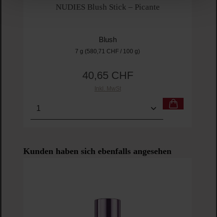
NUDIES Blush Stick – Picante
Blush
7 g
(580,71 CHF / 100 g)
40,65 CHF
Regulärer Preis:
Inkl. MwSt
Produkt Anzahl: Gib den gewünschten Wert ein o
Pro
Produktgalerie überspringen
Kunden haben sich ebenfalls angesehen