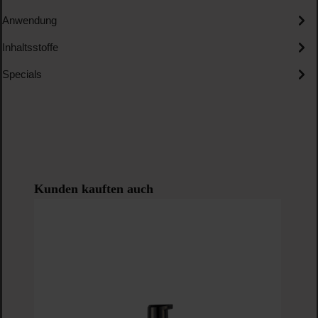
Anwendung
Inhaltsstoffe
Specials
Produktgalerie überspringen
Kunden kauften auch
-3