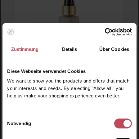
Zustimmung
Details
Über Cookies
Eco by Sonya
Eye Compost Apricot Eye Cream
Diese Webseite verwendet Cookies
We want to show you the products and offers that match
Augencreme
your interests and needs. By selecting "Allow all," you
help us make your shopping experience even better.
18 ml
(225,83 CHF / 100 ml)
40,65 CHF
Regulärer Preis:
Einwilligungsauswahl
Inkl. MwSt
Notwendig
Produkt Anzahl: Gib den gewünschten Wert ein o
Pro