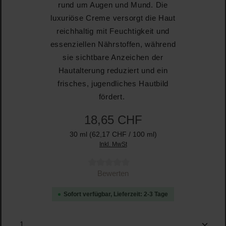
rund um Augen und Mund. Die
luxuriöse Creme versorgt die Haut
reichhaltig mit Feuchtigkeit und
essenziellen Nährstoffen, während
sie sichtbare Anzeichen der
Hautalterung reduziert und ein
frisches, jugendliches Hautbild
fördert.
18,65 CHF
30 ml
(62,17 CHF / 100 ml)
Inkl. MwSt
Durchschnittliche Bewertung von 0 von 5 Sternen
Bewerten
Sofort verfügbar, Lieferzeit: 2-3 Tage
Produkt Anzahl: Gib den gewünschten Wert ein oder b