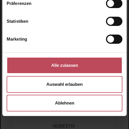
Präferenzen
Produktgalerie überspringen
Ähnliche Produkte
Statistiken
Neu
N
Marketing
N
Alle zulassen
Auswahl erlauben
Ablehnen
NUDESTIX