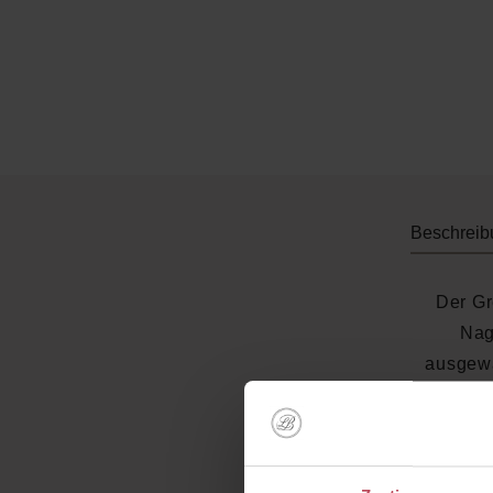
Beschreib
Der Gr
Nag
ausgewä
Manucu