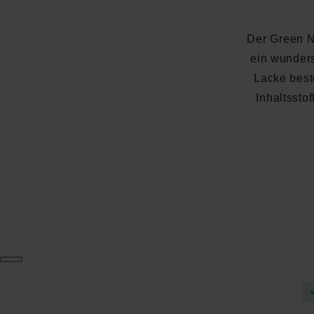
Der Green N
ein wunder
Lacke best
Inhaltssto
Durchschnittliche Bewertung