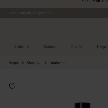
Sichere dir 10 
Zur Hauptnavigation springen
Anmelden
oder
Registrieren
Neuheiten
Marken
Gesicht
Körper
Körper
Shop by...
Neuheiten
Bildergalerie 