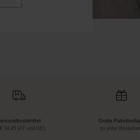
halte als Dankeschön 10 %* auf
uty-News mehr und erhalte exklusive