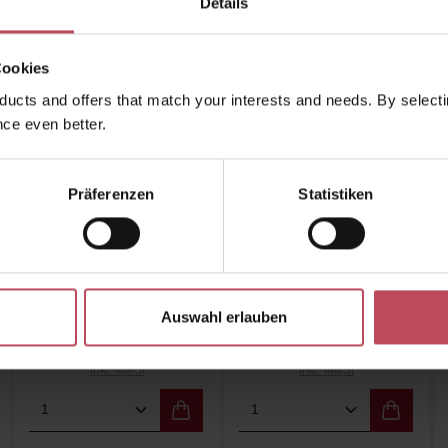
Details
Cookies
Ähnliche Produkte
Kunden haben sich ebenfalls angesehen
ucts and offers that match your interests and needs. By selectin
ce even better.
Neu
Neu
Präferenzen
Statistiken
Auswahl erlauben
BRUNS Products
BRUNS Products
Nr. 50 Body Lotion -
Nr. 50 Body Wash -
Herby Ylang
Herby Ylang
Körpercreme
Duschgel