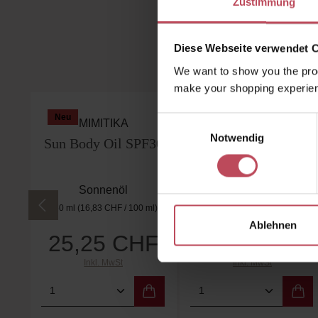
Zustimmung
Diese Webseite verwendet 
We want to show you the prod
make your shopping experien
Produktgalerie überspringen
Neu
Neu
Einwilligungsauswahl
Notwendig
Ablehnen
MIMITIKA
MIMITIKA
Sun Body Oil SPF30
Sun Body Oil SPF50
Sonnenöl
Sonnenöl