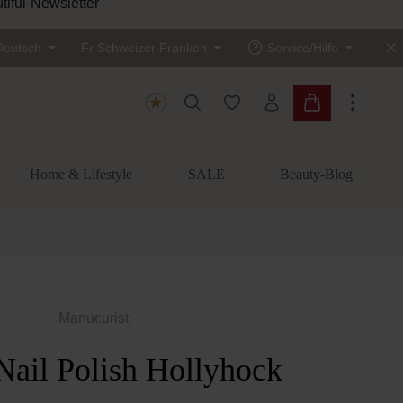
tiful-Newsletter
Deutsch
Fr
Schweizer Franken
Service/Hilfe
Du hast 0 Produkte auf dem
Warenkorb enth
Home & Lifestyle
SALE
Beauty-Blog
Manucurist
Nail Polish Hollyhock