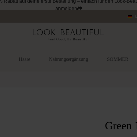
% Rabatt auf deine erste Bestellung – einfach für den Look-Beau
anmelden🎁
Haare
Nahrungsergänzung
SOMMER
überspringen
Green 