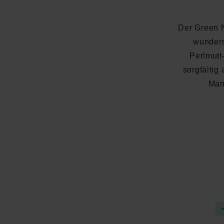
Der Green N
wunders
Perlmutt
sorgfältig
Man
Durchschnittliche Bewertung