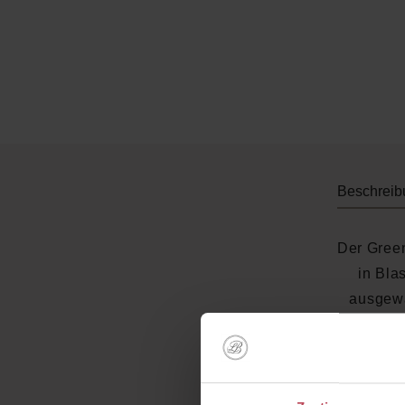
Beschreib
Der Green
in Bla
ausgewä
Manucu