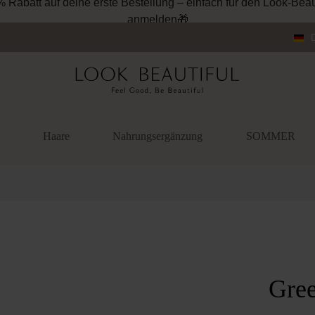
% Rabatt auf deine erste Bestellung – einfach für den Look-Beau
anmelden🎁
Haare
Nahrungsergänzung
SOMMER
überspringen
Gree