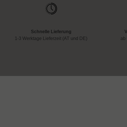
Schnelle Lieferung
V
1-3 Werktage Lieferzeit (AT und DE)
ab 
Service
Über uns
Presse
Anfragezeiten:
Montag-Freitag 09-17 Uhr
Versand & L