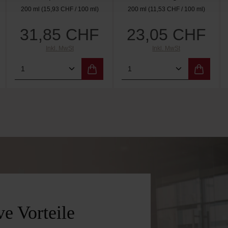
200 ml
(15,93 CHF / 100 ml)
200 ml
(11,53 CHF / 100 ml)
31,85 CHF
23,05 CHF
Regulärer Preis:
Regulärer Preis:
Inkl. MwSt
Inkl. MwSt
 Wert ein oder benutze die Schaltflächen 
Gib den gewünschten Wert ein oder benutz
Produkt Anzahl: Gib den gewünschten W
Produkt Anzahl: Gi
e Vorteile