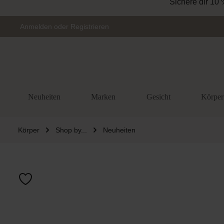
Sichere dir 10 
Zur Hauptnavigation springen
Anmelden
oder
Registrieren
Neuheiten
Marken
Gesicht
Körper
Körper
Shop by...
Neuheiten
Bildergalerie 