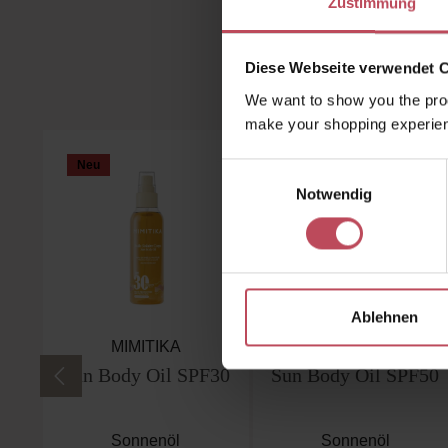
Zustimmung
Diese Webseite verwendet 
We want to show you the prod
make your shopping experien
Produktgalerie überspringen
Neu
Neu
Einwilligungsauswahl
Notwendig
Ablehnen
MIMITIKA
MIMITIKA
Sun Body Oil SPF30
Sun Body Oil SPF50
Sonnenöl
Sonnenöl