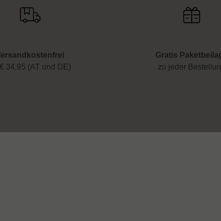
ersandkostenfrei
Gratis Paketbeila
€ 34.95 (AT und DE)
zu jeder Bestellu
 & Hilfe
Rechtliches
Impressum
Datenschutz
ieferung
Widerrufsrecht