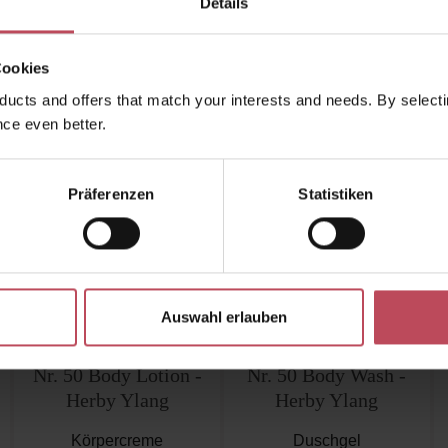
Details
Cookies
Ähnliche Produkte
Kunden haben sich ebenfalls angesehen
ucts and offers that match your interests and needs. By selectin
ce even better.
Neu
Neu
Präferenzen
Statistiken
Auswahl erlauben
BRUNS Products
BRUNS Products
Nr. 50 Body Lotion -
Nr. 50 Body Wash -
Herby Ylang
Herby Ylang
Körpercreme
Duschgel