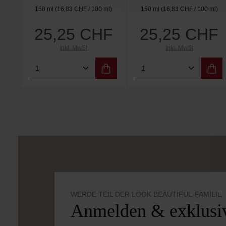
150 ml
(16,83 CHF / 100 ml)
150 ml
(16,83 CHF / 100 ml)
25,25 CHF
25,25 CHF
Regulärer Preis:
Regulärer Preis:
Inkl. MwSt
Inkl. MwSt
Produkt Anzahl: Gib den gewünschten
Produkt Anzahl: 
WERDE TEIL DER LOOK BEAUTIFUL-FAMILIE
Anmelden & exklusiv