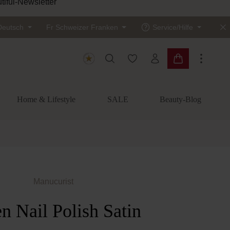
tiful-Newsletter
Deutsch
Fr
Schweizer Franken
Service/Hilfe
Du hast 0 Produkte auf dem
Warenkorb enth
Home & Lifestyle
SALE
Beauty-Blog
Manucurist
n Nail Polish Satin