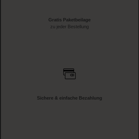
Versandkostenfrei
ab € 34.95 (AT und DE)
Gratis Paketbeilage
zu jeder Bestellung