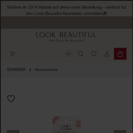
Sichere dir 10 % Rabatt auf deine erste Bestellung – einfach für
halt springen
den Look-Beautiful-Newsletter anmelden🎁
Du hast 0 Produkte
Warenk
SOMMER
Accessoires
Bildergalerie überspringen