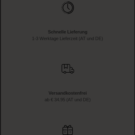
Melde dich jetzt zum Newsletter an und erhalte als
Dankeschön 10 %* auf deinen ersten Einkauf. Verpasse
keine Beauty-News mehr und erhalte exklusive Rabatte!
JETZT ANMELDEN
Schnelle Lieferung
1-3 Werktage Lieferzeit (AT und DE)