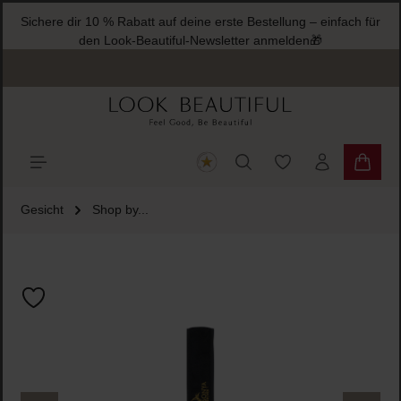
Sichere dir 10 % Rabatt auf deine erste Bestellung – einfach für
halt springen
den Look-Beautiful-Newsletter anmelden🎁
Du hast 0 Produkte
Warenk
Gesicht
Shop by...
Bildergalerie überspringen