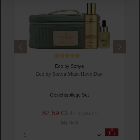
Durchschnittliche Bewertung von 5 von 5 
Eco by Sonya
Eco by Sonya Must-Have Duo
Gesichtspflege Set
62,59 CHF
Verkaufspreis:
Regulärer Preis:
73,65 CHF
Inkl. MwSt
Produkt Anzahl: Gib den gewünschten Wert ein o
Pro