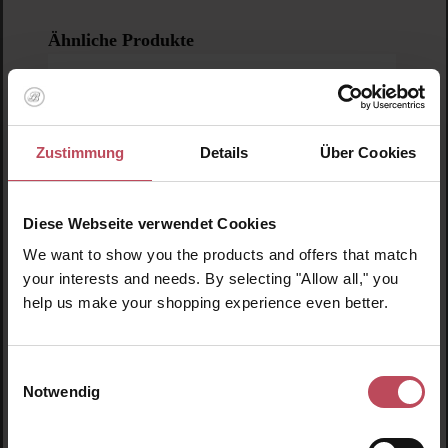
Produktgalerie überspringen
Ähnliche Produkte
Neu
N
N
Zustimmung
Details
Über Cookies
Diese Webseite verwendet Cookies
We want to show you the products and offers that match
your interests and needs. By selecting "Allow all," you
help us make your shopping experience even better.
Einwilligungsauswahl
Notwendig
NUDESTIX
NUDIES Blush Stick – Picante