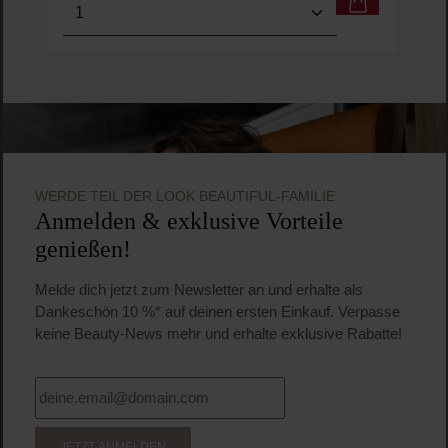
Produkt Anzahl: Gib den gewünschten Wert ein o
Pro
WERDE TEIL DER LOOK BEAUTIFUL-FAMILIE
Anmelden & exklusive Vorteile
genießen!
Melde dich jetzt zum Newsletter an und erhalte als
Dankeschön 10 %* auf deinen ersten Einkauf. Verpasse
keine Beauty-News mehr und erhalte exklusive Rabatte!
JETZT ANMELDEN