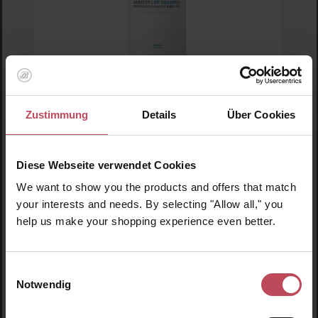
Zustimmung
Details
Über Cookies
Durchschnittliche Bewertung von 5 von 5 
Lador
Keratin LPP Shampoo 530ml
Diese Webseite verwendet Cookies
We want to show you the products and offers that match
your interests and needs. By selecting "Allow all," you
Protein-Shampoo für geschädigtes Haar
help us make your shopping experience even better.
530 ml
(3,93 CHF / 100 ml)
20,85 CHF
Regulärer Preis:
Einwilligungsauswahl
Inkl. MwSt
Notwendig
Produkt Anzahl: Gib den gewünschten Wert ein o
Pro