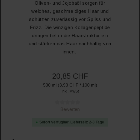
Oliven- und Jojobaöl sorgen für
weiches, geschmeidiges Haar und
schützen zuverlässig vor Spliss und
Frizz. Die winzigen Kollagenpeptide
dringen tief in die Haarstruktur ein
und stärken das Haar nachhaltig von
innen.
20,85 CHF
530 ml
(3,93 CHF / 100 ml)
Inkl. MwSt
Durchschnittliche Bewertung von 0 von 5 Sternen
Bewerten
Sofort verfügbar, Lieferzeit: 2-3 Tage
Produkt Anzahl: Gib den gewünschten Wert ein oder b