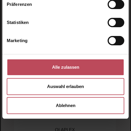
Präferenzen
Produktgalerie überspringen
Ähnliche Produkte
Statistiken
Marketing
Alle zulassen
Auswahl erlauben
Ablehnen
OLAPLEX