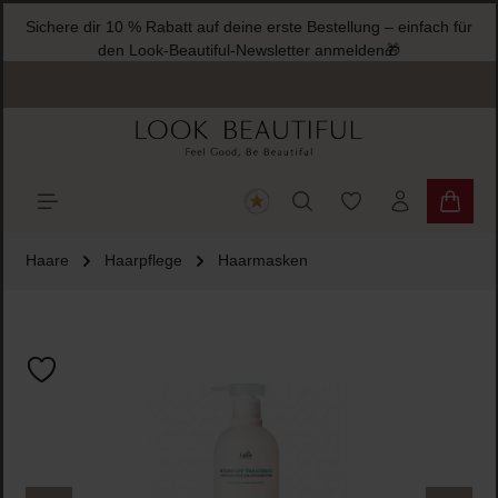
Sichere dir 10 % Rabatt auf deine erste Bestellung – einfach für
halt springen
den Look-Beautiful-Newsletter anmelden🎁
Du hast 0 Produkte
Warenk
Haare
Haarpflege
Haarmasken
Bildergalerie überspringen