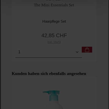
The Mini Essentials Set
Haarpflege Set
42,85 CHF
Regulärer Preis:
Inkl. MwSt
Produkt Anzahl: Gib den gewünschten Wert ein o
Pro
Produktgalerie überspringen
Kunden haben sich ebenfalls angesehen