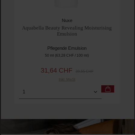
Nuxe
Aquabella Beauty Revealing Moisturising
Emulsion
Pflegende Emulsion
50 ml
(63,28 CHF / 100 ml)
31,64 CHF
Verkaufspreis:
Regulärer Preis:
39,55 CHF
Inkl. MwSt
Produkt Anzahl: Gib den gewünschten Wert ein o