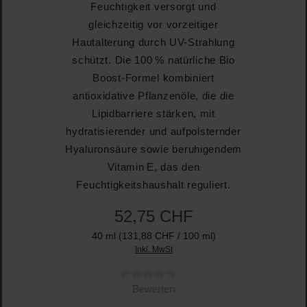
Feuchtigkeit versorgt und
gleichzeitig vor vorzeitiger
Hautalterung durch UV-Strahlung
schützt. Die 100 % natürliche Bio
Boost-Formel kombiniert
antioxidative Pflanzenöle, die die
Lipidbarriere stärken, mit
hydratisierender und aufpolsternder
Hyaluronsäure sowie beruhigendem
Vitamin E, das den
Feuchtigkeitshaushalt reguliert.
52,75 CHF
40 ml
(131,88 CHF / 100 ml)
Inkl. MwSt
Durchschnittliche Bewertung von 0 von 5 Sternen
Bewerten