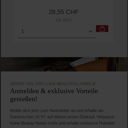
28,55 CHF
Regulärer Preis:
Inkl. MwSt
Produkt Anzahl: Gib den gewünschten Wert ein o
Pro
WERDE TEIL DER LOOK BEAUTIFUL-FAMILIE
Anmelden & exklusive Vorteile
genießen!
Melde dich jetzt zum Newsletter an und erhalte als
Dankeschön 10 %* auf deinen ersten Einkauf. Verpasse
keine Beauty-News mehr und erhalte exklusive Rabatte!