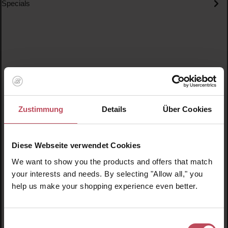
Specials
Produktgalerie überspringen
Ähnliche Produkte
Zustimmung
Details
Über Cookies
Neu
N
Diese Webseite verwendet Cookies
We want to show you the products and offers that match
your interests and needs. By selecting "Allow all," you
help us make your shopping experience even better.
Einwilligungsauswahl