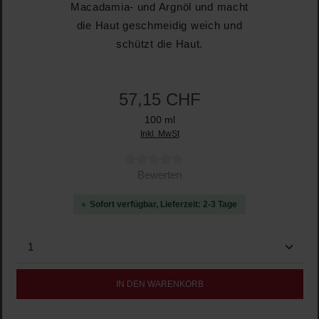
Macadamia- und Argnöl und macht
die Haut geschmeidig weich und
schützt die Haut.
57,15 CHF
100 ml
Inkl. MwSt
Durchschnittliche Bewertung von 0 von 5 Sternen
Bewerten
Sofort verfügbar, Lieferzeit: 2-3 Tage
Produkt Anzahl: Gib den gewünschten Wert ein oder b
IN DEN WARENKORB