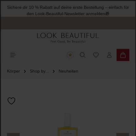
Sichere dir 10 % Rabatt auf deine erste Bestellung – einfach für
halt springen
den Look-Beautiful-Newsletter anmelden🎁
Du hast 0 Produkte
Warenk
Körper
Shop by...
Neuheiten
Bildergalerie überspringen