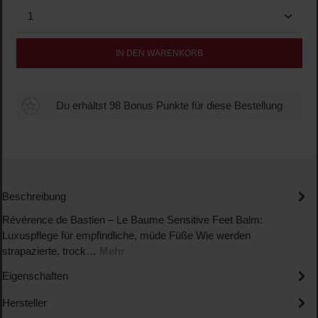
Produkt Anzahl: Gib den gewünschten Wert ein oder b
IN DEN WARENKORB
Du erhältst 98 Bonus Punkte für diese Bestellung
Beschreibung
Révérence de Bastien – Le Baume Sensitive Feet Balm:
Luxuspflege für empfindliche, müde Füße Wie werden
strapazierte, trock…
Mehr
Eigenschaften
Hersteller