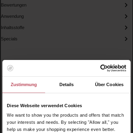
Bewertungen
Anwendung
Inhaltsstoffe
Specials
Zustimmung
Details
Über Cookies
Produktgalerie überspringen
Ähnliche Produkte
Diese Webseite verwendet Cookies
We want to show you the products and offers that match
your interests and needs. By selecting "Allow all," you
help us make your shopping experience even better.