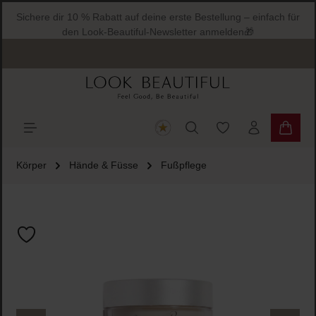
Sichere dir 10 % Rabatt auf deine erste Bestellung – einfach für
halt springen
den Look-Beautiful-Newsletter anmelden🎁
Du hast 0 Produkte
Warenk
Körper
Hände & Füsse
Fußpflege
Bildergalerie überspringen