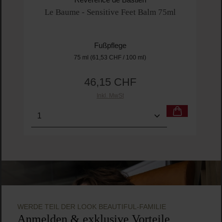
Révérence de Bastien
Le Baume - Sensitive Feet Balm 75ml
Fußpflege
75 ml
(61,53 CHF / 100 ml)
46,15 CHF
Regulärer Preis:
Inkl. MwSt
Produkt Anzahl: Gib den gewünschten Wert ein o
Pro
WERDE TEIL DER LOOK BEAUTIFUL-FAMILIE
Anmelden & exklusive Vorteile