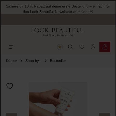
Sichere dir 10 % Rabatt auf deine erste Bestellung – einfach für
halt springen
den Look-Beautiful-Newsletter anmelden🎁
Du hast 0 Produkte
Warenk
Körper
Shop by...
Bestseller
Bildergalerie überspringen