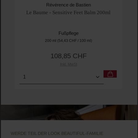
Durchschnittliche Bewertung von 5 von 5 
Révérence de Bastien
Le Baume - Sensitive Feet Balm 200ml
Fußpflege
200 ml
(54,43 CHF / 100 ml)
108,85 CHF
Regulärer Preis:
Inkl. MwSt
Produkt Anzahl: Gib den gewünschten Wert ein o
Pro
WERDE TEIL DER LOOK BEAUTIFUL-FAMILIE