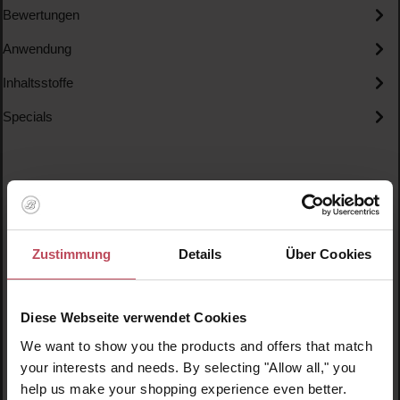
Bewertungen
Anwendung
Inhaltsstoffe
Specials
Zustimmung
Details
Über Cookies
Produktgalerie überspringen
Ähnliche Produkte
Diese Webseite verwendet Cookies
We want to show you the products and offers that match
your interests and needs. By selecting "Allow all," you
help us make your shopping experience even better.