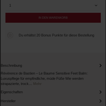
Produkt Anzahl: Gib den gewünschten Wert ein oder b
IN DEN WARENKORB
Du erhältst 20 Bonus Punkte für diese Bestellung
Beschreibung
Révérence de Bastien – Le Baume Sensitive Feet Balm:
Luxuspflege für empfindliche, müde Füße Wie werden
strapazierte, trock…
Mehr
Eigenschaften
Hersteller