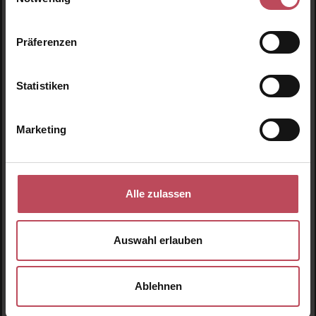
Präferenzen
Produktgalerie überspringen
Ähnliche Produkte
Statistiken
Marketing
Alle zulassen
Auswahl erlauben
Ablehnen
Ogaenics