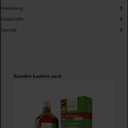
Anwendung
Inhaltsstoffe
Specials
Produktgalerie überspringen
Kunden kauften auch