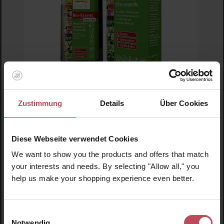
livQ
Zustimmung
Details
Über Cookies
LivQ Bio-Essenz + Camu-Camu
Diese Webseite verwendet Cookies
Nahrungsergänzungsmittel
We want to show you the products and offers that match
250 ml
(17,14 CHF / 100 ml)
your interests and needs. By selecting "Allow all," you
42,85 CHF
help us make your shopping experience even better.
Regulärer Preis:
Inkl. MwSt
Produkt Anzahl: Gib den gewünschten Wert ein o
Einwilligungsauswahl
Notwendig