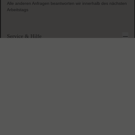
Anfragezeiten:
Montag-Freitag 09-17 Uhr
Alle anderen Anfragen beantworten wir innerhalb des nächsten
Arbeitstags
Service & Hilfe