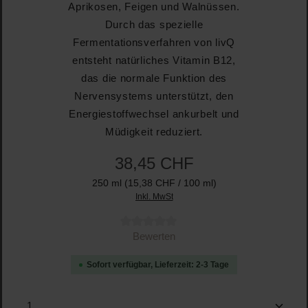
Aprikosen, Feigen und Walnüssen.
Durch das spezielle
Fermentationsverfahren von livQ
entsteht natürliches Vitamin B12,
das die normale Funktion des
Nervensystems unterstützt, den
Energiestoffwechsel ankurbelt und
Müdigkeit reduziert.
38,45 CHF
250 ml
(15,38 CHF / 100 ml)
Inkl. MwSt
Durchschnittliche Bewertung von 0 von 5 Sternen
Bewerten
Sofort verfügbar, Lieferzeit: 2-3 Tage
Produkt Anzahl: Gib den gewünschten Wert ein oder b