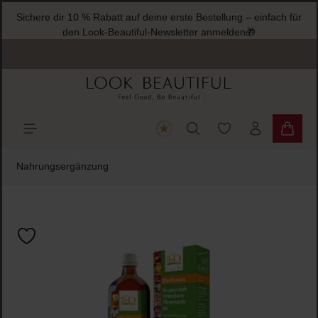
Sichere dir 10 % Rabatt auf deine erste Bestellung – einfach für
halt springen
den Look-Beautiful-Newsletter anmelden🎁
Du hast 0 Produkte
Warenk
Nahrungsergänzung
Bildergalerie überspringen