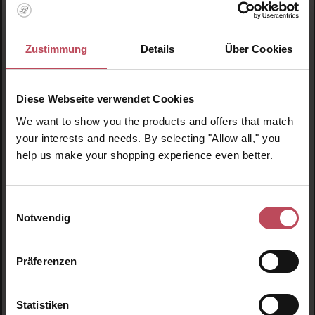
Zustimmung
Details
Über Cookies
Diese Webseite verwendet Cookies
We want to show you the products and offers that match
your interests and needs. By selecting "Allow all," you
help us make your shopping experience even better.
This Works
Deep Sleep Pillow Talk
Einwilligungsauswahl
Notwendig
Schlafförderndes Pflege Set
Präferenzen
36,25 CHF
Regulärer Preis:
Inkl. MwSt
Statistiken