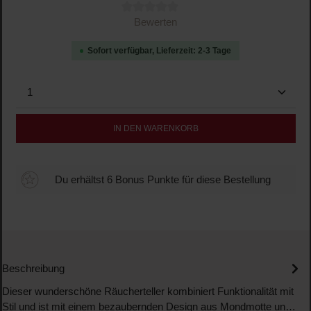
Durchschnittliche Bewertung von 0 von 5 Sternen
Bewerten
Sofort verfügbar, Lieferzeit: 2-3 Tage
Produkt Anzahl: Gib den gewünschten Wert ein oder b
IN DEN WARENKORB
Du erhältst 6 Bonus Punkte für diese Bestellung
Beschreibung
Dieser wunderschöne Räucherteller kombiniert Funktionalität mit
Stil und ist mit einem bezaubernden Design aus Mondmotte un…