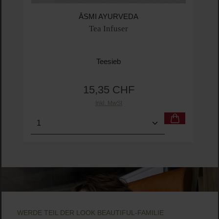
ĀSMI AYURVEDA
Tea Infuser
Teesieb
15,35 CHF
Regulärer Preis:
Inkl. MwSt
Produkt Anzahl: Gib den gewünschten Wert ein o
Pro
WERDE TEIL DER LOOK BEAUTIFUL-FAMILIE