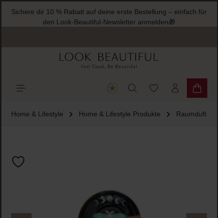
Sichere dir 10 % Rabatt auf deine erste Bestellung – einfach für
halt springen
den Look-Beautiful-Newsletter anmelden🎁
Du hast 0 Produkte
Warenk
Home & Lifestyle
Home & Lifestyle Produkte
Raumduft
Bildergalerie überspringen