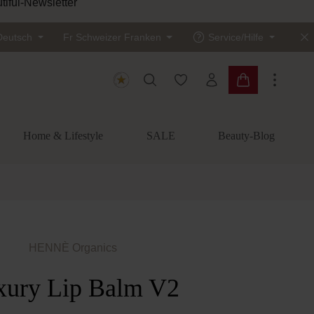
Sichere dir
Deutsch
Fr
Schweizer Franken
Service/Hilfe
Du hast 0 Produkte auf dem
Warenkorb enth
Home & Lifestyle
SALE
Beauty-Blog
HENNÈ Organics
xury Lip Balm V2