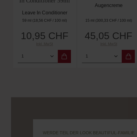
In Conditioner 59ml
Augencreme
Leave In Conditioner
59 ml
(18,56 CHF / 100 ml)
15 ml
(300,33 CHF / 100 ml)
10,95 CHF
45,05 CHF
Regulärer Preis:
Regulärer Preis:
Inkl. MwSt
Inkl. MwSt
Produkt Anzahl: Gib den gewünschten
Produkt Anzahl: 
WERDE TEIL DER LOOK BEAUTIFUL-FAMILIE