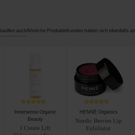
kauften auch
Ähnliche Produkte
Kunden haben sich ebenfalls a
Durchschnittliche Bewertung von 5 von 5 Sternen
Durchschnittliche Bewe
Innersense Organic
HENNÈ Organics
Beauty
Nordic Berries Lip
I Create Lift
Exfoliator