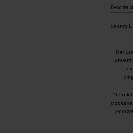
Beschreib
Luxury L
Der
Lu
unverzi
au
emp
Die
reic
trockene
– jederze