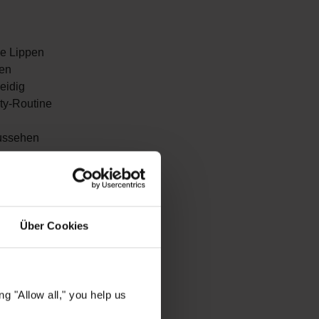
he Lippen
pen
eidig
uty-Routine
Aussehen
 Lippen
iche
Über Cookies
g "Allow all," you help us