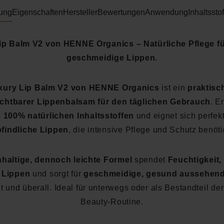
ung
Eigenschaften
Hersteller
Bewertungen
Anwendung
Inhaltsstof
ip Balm V2 von HENNE Organics – Natürliche Pflege fü
geschmeidige Lippen.
xury Lip Balm V2 von HENNE Organics
ist ein
praktisc
chtbarer Lippenbalsam für den täglichen Gebrauch
. E
s
100% natürlichen Inhaltsstoffen
und eignet sich perfekt
findliche Lippen
, die intensive Pflege und Schutz benöt
hhaltige, dennoch leichte Formel
spendet
Feuchtigkeit,
 Lippen
und sorgt für
geschmeidige, gesund aussehend
it und überall. Ideal für unterwegs oder als Bestandteil der
Beauty-Routine.