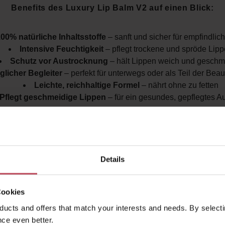
Benefits des Luxury Lip Balm V2 auf einen Blick:
00% natürliche Inhaltsstoffe
– sanft und sicher für empfindlic
Intensive Feuchtigkeit
– pflegt trockene und spröde Lip
Schutz vor Austrocknung
– hält Lippen weich und geschm
glicher Begleiter
– perfekt für unterwegs oder als Teil der Bea
Leichte, reichhaltige Formel
– nährt ohne zu fetten
Pflegt geschmeidige Lippen
– für ein gesundes, gepflegtes 
em
Luxury Lip Balm V2 von HENNE Organics
bleiben die
ch, gepflegt und optimal geschützt
, während die natürl
Formulierung für
sanfte, gesunde Lippenpflege
sorgt.
Details
Cookies
Accessory Items
ucts and offers that match your interests and needs. By selectin
ce even better.