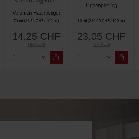
Volumizing Foam
Lippenpeeling
70ml
Volumen Haarfestiger
70 ml
(20,36 CHF / 100 ml)
10 ml
(230,50 CHF / 100 ml)
14,25 CHF
23,05 CHF
Regulärer Preis:
Regulärer Preis:
Inkl. MwSt
Inkl. MwSt
 Wert ein oder benutze die Schaltflächen 
Gib den gewünschten Wert ein oder benutz
Produkt Anzahl: Gib den gewünschten W
Produkt Anzahl: Gi