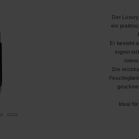
Der Luxury
ein praktis
Er besteht 
eignet sic
intens
Die reichh
Feuchtigkeit
geschmei
Ideal fü