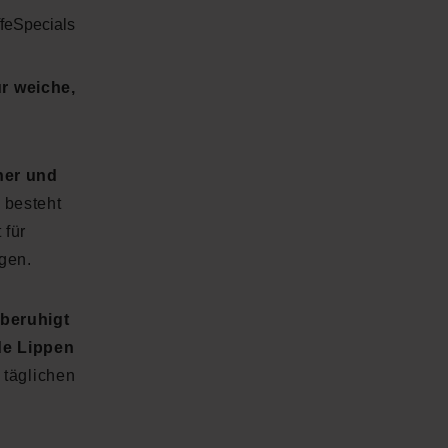
fe
Specials
r weiche,
her und
r besteht
 für
igen.
 beruhigt
e Lippen
 täglichen