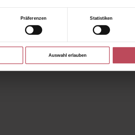
Präferenzen
Statistiken
Auswahl erlauben
ewertung von 3.7 von 5 Sternen
rt ein oder benutze die Schaltflächen um 
b den gewünschten Wert ein oder benutze d