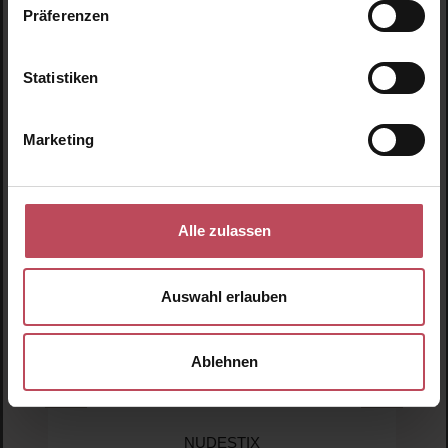
Präferenzen
Produktgalerie überspringen
Ähnliche Produkte
Statistiken
Neu
N
Marketing
N
Alle zulassen
Auswahl erlauben
Ablehnen
NUDESTIX