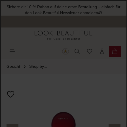
Sichere dir 10 % Rabatt auf deine erste Bestellung – einfach für
halt springen
den Look-Beautiful-Newsletter anmelden🎁
Du hast 0 Produkte
Warenk
Gesicht
Shop by...
Bildergalerie überspringen