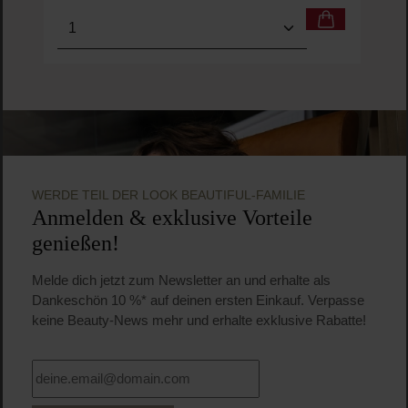
Produkt Anzahl: Gib den gewünschten Wert ein o
Pro
WERDE TEIL DER LOOK BEAUTIFUL-FAMILIE
Anmelden & exklusive Vorteile
genießen!
Melde dich jetzt zum Newsletter an und erhalte als
Dankeschön 10 %* auf deinen ersten Einkauf. Verpasse
keine Beauty-News mehr und erhalte exklusive Rabatte!