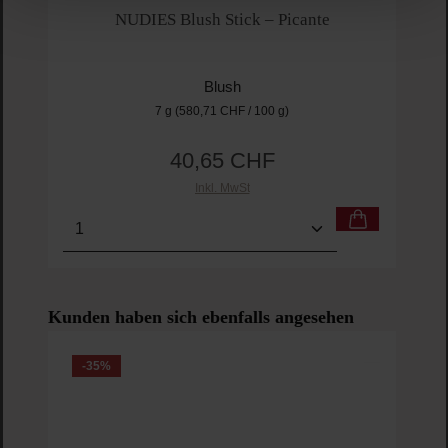
NUDIES Blush Stick – Picante
Blush
7 g
(580,71 CHF / 100 g)
40,65 CHF
Regulärer Preis:
Inkl. MwSt
Produkt Anzahl: Gib den gewünschten Wert ein o
Pro
Produktgalerie überspringen
Kunden haben sich ebenfalls angesehen
-35
%
-3