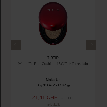
TIRTIR
Mask Fit Red Cushion 15C Fair Porcelain
Make-Up
18 g
(118,94 CHF / 100 g)
21,41 CHF
Verkaufspreis:
Regulärer Preis:
32,95 CHF
Inkl. MwSt