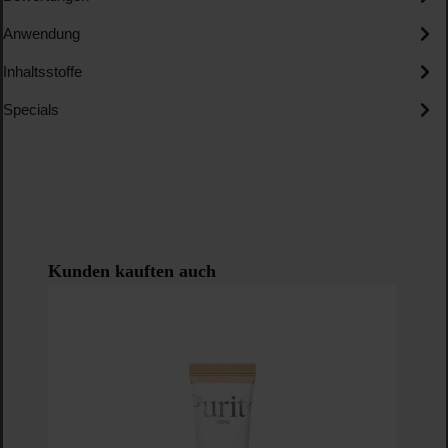
Anwendung
Inhaltsstoffe
Specials
Produktgalerie überspringen
Kunden kauften auch