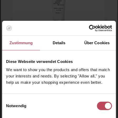
Zustimmung
Details
Über Cookies
Durchschnittliche Bewertung von 5 von 5 
Purito
Wonder Releaf Centella BB Cream SPF 30
Diese Webseite verwendet Cookies
PA+++ #13 Neutral Ivory
We want to show you the products and offers that match
your interests and needs. By selecting "Allow all," you
BB Cream Neutral Ivory
help us make your shopping experience even better.
30 ml
(62,17 CHF / 100 ml)
18,65 CHF
Regulärer Preis:
Einwilligungsauswahl
Inkl. MwSt
Notwendig
Produkt Anzahl: Gib den gewünschten Wert ein o
Pro