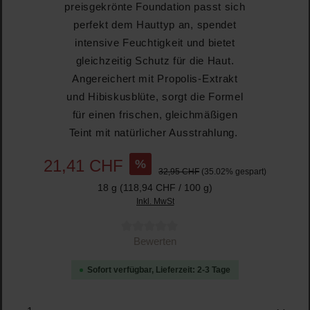
preisgekrönte Foundation passt sich
perfekt dem Hauttyp an, spendet
intensive Feuchtigkeit und bietet
gleichzeitig Schutz für die Haut.
Angereichert mit Propolis-Extrakt
und Hibiskusblüte, sorgt die Formel
für einen frischen, gleichmäßigen
Teint mit natürlicher Ausstrahlung.
%
21,41 CHF
32,95 CHF
(35.02% gespart)
18 g
(118,94 CHF / 100 g)
Inkl. MwSt
Durchschnittliche Bewertung von 0 von 5 Sternen
Bewerten
Sofort verfügbar, Lieferzeit: 2-3 Tage
Produkt Anzahl: Gib den gewünschten Wert ein oder b