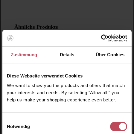
Produktgalerie überspringen
Ähnliche Produkte
Neu
N
N
Zustimmung
Details
Über Cookies
Diese Webseite verwendet Cookies
We want to show you the products and offers that match
your interests and needs. By selecting "Allow all," you
help us make your shopping experience even better.
Einwilligungsauswahl
Notwendig