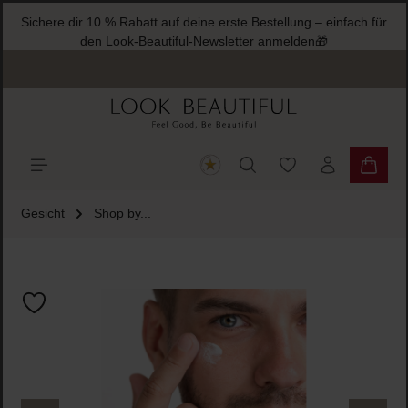
Sichere dir 10 % Rabatt auf deine erste Bestellung – einfach für
halt springen
den Look-Beautiful-Newsletter anmelden🎁
Du hast 0 Produkte
Warenk
Gesicht
Shop by...
Bildergalerie überspringen