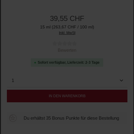
39,55 CHF
15 ml
(263,67 CHF / 100 ml)
Inkl. MwSt
Durchschnittliche Bewertung von 0 von 5 Sternen
Bewerten
Sofort verfügbar, Lieferzeit: 2-3 Tage
Produkt Anzahl: Gib den gewünschten Wert ein oder b
IN DEN WARENKORB
Du erhältst 35 Bonus Punkte für diese Bestellung