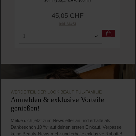
30 ml
(150,17 CHF / 100 ml)
45,05 CHF
Regulärer Preis:
Inkl. MwSt
Produkt Anzahl: Gib den gewünschten Wert ein o
Pro
WERDE TEIL DER LOOK BEAUTIFUL-FAMILIE
Anmelden & exklusive Vorteile
genießen!
Melde dich jetzt zum Newsletter an und erhalte als
Dankeschön 10 %* auf deinen ersten Einkauf. Verpasse
keine Beauty-News mehr und erhalte exklusive Rabatte!