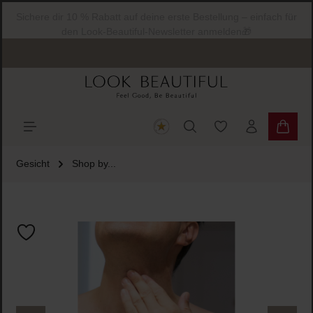
Sichere dir 10 % Rabatt auf deine erste Bestellung – einfach für
halt springen
den Look-Beautiful-Newsletter anmelden🎁
Du hast 0 Produkte
Warenk
Gesicht
Shop by...
Bildergalerie überspringen