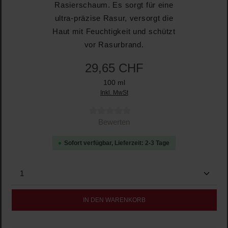
Rasierschaum. Es sorgt für eine
ultra-präzise Rasur, versorgt die
Haut mit Feuchtigkeit und schützt
vor Rasurbrand.
29,65 CHF
100 ml
Inkl. MwSt
Durchschnittliche Bewertung von 0 von 5 Sternen
Bewerten
Sofort verfügbar, Lieferzeit: 2-3 Tage
Produkt Anzahl: Gib den gewünschten Wert ein oder b
IN DEN WARENKORB