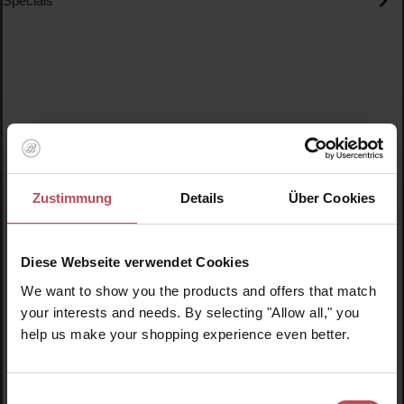
Specials
Produktgalerie überspringen
Ähnliche Produkte
Neu
N
Zustimmung
Details
Über Cookies
N
Diese Webseite verwendet Cookies
We want to show you the products and offers that match
your interests and needs. By selecting "Allow all," you
help us make your shopping experience even better.
Einwilligungsauswahl