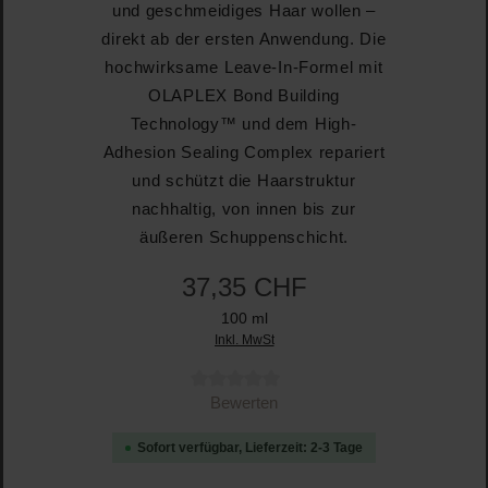
und geschmeidiges Haar wollen –
direkt ab der ersten Anwendung. Die
hochwirksame Leave-In-Formel mit
OLAPLEX Bond Building
Technology™ und dem High-
Adhesion Sealing Complex repariert
und schützt die Haarstruktur
nachhaltig, von innen bis zur
äußeren Schuppenschicht.
37,35 CHF
100 ml
Inkl. MwSt
Durchschnittliche Bewertung von 0 von 5 Sternen
Bewerten
Sofort verfügbar, Lieferzeit: 2-3 Tage