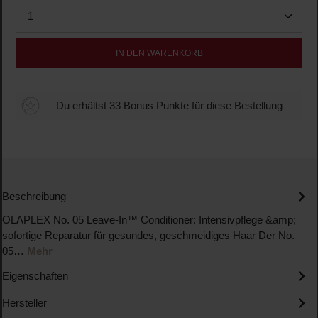
Produkt Anzahl: Gib den gewünschten Wert ein oder b
IN DEN WARENKORB
Du erhältst 33 Bonus Punkte für diese Bestellung
Beschreibung
OLAPLEX No. 05 Leave-In™ Conditioner: Intensivpflege &amp;
sofortige Reparatur für gesundes, geschmeidiges Haar Der No.
05…
Mehr
Eigenschaften
Hersteller