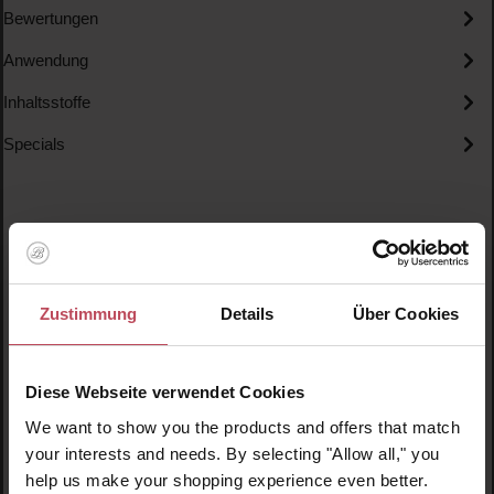
Bewertungen
Anwendung
Inhaltsstoffe
Specials
Zustimmung
Details
Über Cookies
Produktgalerie überspringen
Ähnliche Produkte
Diese Webseite verwendet Cookies
We want to show you the products and offers that match
your interests and needs. By selecting "Allow all," you
help us make your shopping experience even better.