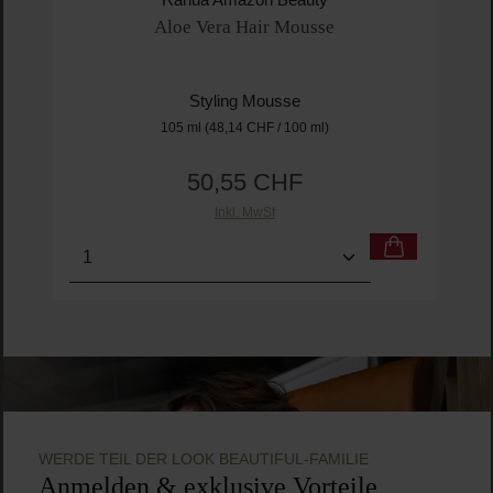
Rahua Amazon Beauty
Aloe Vera Hair Mousse
Styling Mousse
105 ml
(48,14 CHF / 100 ml)
50,55 CHF
Regulärer Preis:
Inkl. MwSt
Produkt Anzahl: Gib den gewünschten Wert ein o
Pro
WERDE TEIL DER LOOK BEAUTIFUL-FAMILIE
Anmelden & exklusive Vorteile