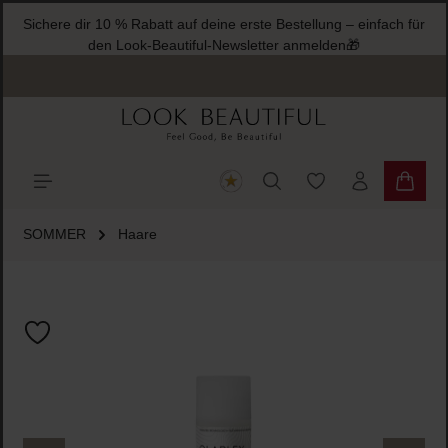
Sichere dir 10 % Rabatt auf deine erste Bestellung – einfach für
halt springen
den Look-Beautiful-Newsletter anmelden🎁
Du hast 0 Produkte
Warenk
SOMMER
Haare
Bildergalerie überspringen