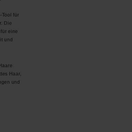
-Tool für
. Die
für eine
it und
 Haare
ttes Haar,
ängen und