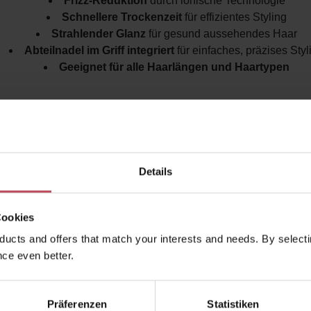
Frizz-Reduktion
durch ionische Technologie
Schnellere Trockenzeit
für effizientes Styling
Strahlender Glanz
für gesund aussehendes Haar
Abteilnadel im Griff integriert
für einfaches, präzises Styl
Geeignet für alle Haarlängen und Haartypen
m ist die Moroccanoil Paddle Bürste XL die perfekte 
das Styling revolutioniert: Für glänzendes, geschmeidige
ein professionelles Finish – in kürzerer Zeit.
Details
cke die
Moroccanoil Paddle Bürste XL
jetzt exklusiv be
Beautiful Products
!
Cookies
ucts and offers that match your interests and needs. By selectin
ce even better.
kauften auch
Ähnliche Produkte
Kunden haben sich ebenfalls a
Präferenzen
Statistiken