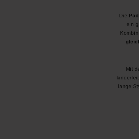
Die
Pad
ein 
Kombin
gleic
Mit d
kinderlei
lange St