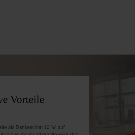
 Wert ein oder benutze die Schaltflächen 
e Vorteile
halte als Dankeschön 10 %* auf
uty-News mehr und erhalte exklusive