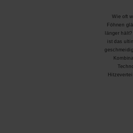
Wie oft 
Föhnen glän
länger hält
ist das ult
geschmeidig
Kombina
Techno
Hitzeverte