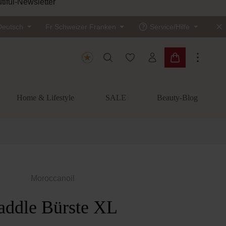
tiful-Newsletter
Deutsch
Fr
Schweizer Franken
Service/Hilfe
Du hast 0 Produkte auf dem
Warenkorb enth
Home & Lifestyle
SALE
Beauty-Blog
Moroccanoil
addle Bürste XL