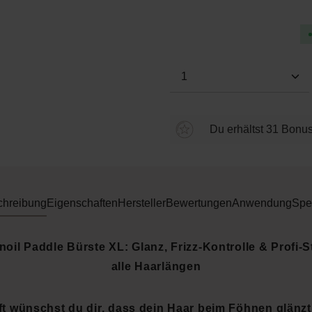
Durchschnittliche Bewertung
Produkt Anzahl: Gi
Du erhältst 31 Bonus
chreibung
Eigenschaften
Hersteller
Bewertungen
Anwendung
Spe
oil Paddle Bürste XL: Glanz, Frizz-Kontrolle & Profi-St
alle Haarlängen
ft wünschst du dir, dass dein Haar beim Föhnen glänzt,