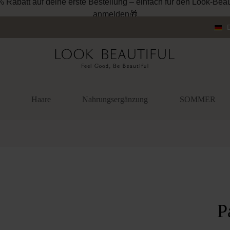
% Rabatt auf deine erste Bestellung – einfach für den Look-Beau
anmelden🎁
Haare
Nahrungsergänzung
SOMMER
überspringen
P