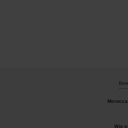
Bes
Moroccan
Wie o