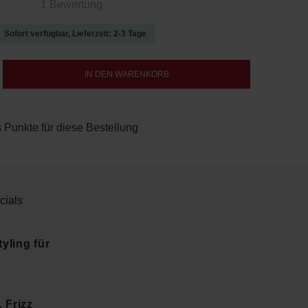
 von 5 von 5 Sternen
1 Bewertung
Sofort verfügbar, Lieferzeit: 2-3 Tage
b den gewünschten Wert ein oder benutze d
IN DEN WARENKORB
 Punkte für diese Bestellung
cials
yling für
 Frizz