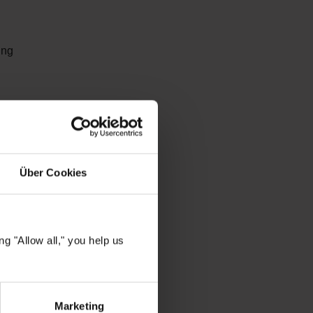
ing
Wahl?
s Haar und
Über Cookies
i
Look
g "Allow all," you help us
ngesehen
Marketing