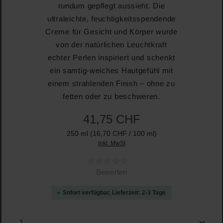
rundum gepflegt aussieht. Die
ultraleichte, feuchtigkeitsspendende
Creme für Gesicht und Körper wurde
von der natürlichen Leuchtkraft
echter Perlen inspiriert und schenkt
ein samtig-weiches Hautgefühl mit
einem strahlenden Finish – ohne zu
fetten oder zu beschweren.
41,75 CHF
250 ml
(16,70 CHF / 100 ml)
Inkl. MwSt
Durchschnittliche Bewertung von 0 von 5 Sternen
Bewerten
Sofort verfügbar, Lieferzeit: 2-3 Tage
Produkt Anzahl: Gib den gewünschten Wert ein oder b