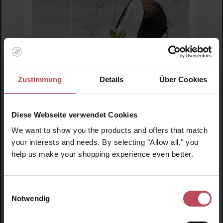
Zustimmung
Details
Über Cookies
Le Beach
CocoMint Splash - Gel to Oil Wash
Diese Webseite verwendet Cookies
We want to show you the products and offers that match
your interests and needs. By selecting "Allow all," you
Duschgel
help us make your shopping experience even better.
250 ml
(12,30 CHF / 100 ml)
30,75 CHF
Regulärer Preis:
Einwilligungsauswahl
Inkl. MwSt
Notwendig
Produkt Anzahl: Gib den gewünschten Wert ein o
Pro