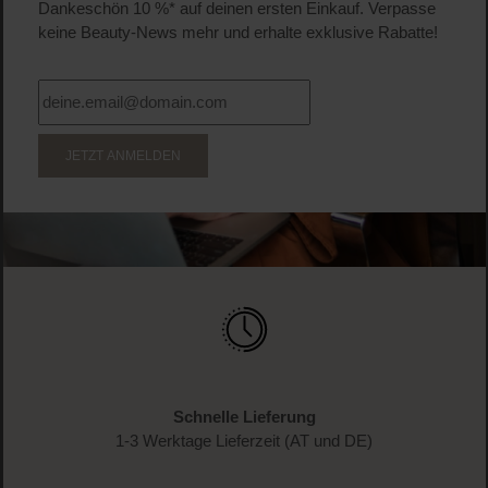
Produkt Anzahl: Gib den gewünschten Wert ein o
Pro
WERDE TEIL DER LOOK BEAUTIFUL-FAMILIE
Anmelden & exklusive Vorteile
genießen!
Melde dich jetzt zum Newsletter an und erhalte als
Dankeschön 10 %* auf deinen ersten Einkauf. Verpasse
keine Beauty-News mehr und erhalte exklusive Rabatte!