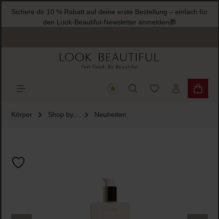
Sichere dir 10 % Rabatt auf deine erste Bestellung – einfach für
halt springen
den Look-Beautiful-Newsletter anmelden🎁
Du hast 0 Produkte
Warenk
Körper
Shop by...
Neuheiten
Bildergalerie überspringen