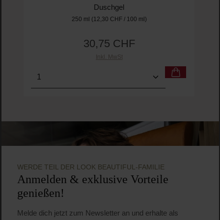
Le Beach
CocoMint Splash - Gel to Oil Wash
Duschgel
250 ml
(12,30 CHF / 100 ml)
30,75 CHF
Regulärer Preis:
Inkl. MwSt