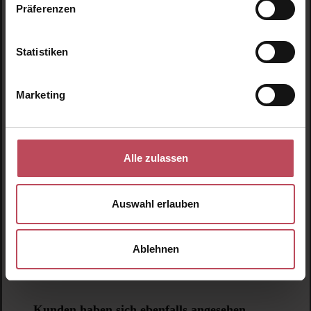
Präferenzen
Produktgalerie überspringen
Ähnliche Produkte
Statistiken
Neu
N
Marketing
Alle zulassen
Auswahl erlauben
Ablehnen
MIMITIKA