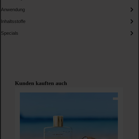
Anwendung
Inhaltsstoffe
Specials
Produktgalerie überspringen
Kunden kauften auch