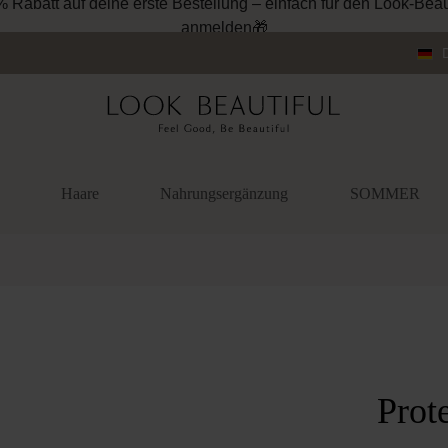
% Rabatt auf deine erste Bestellung – einfach für den Look-Beau
anmelden🎁
Haare
Nahrungsergänzung
SOMMER
überspringen
Prot