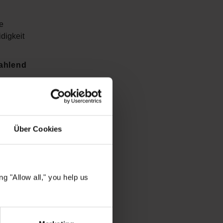
e
digkeit
rahlend
 Haar vor
altende
ay ist die
Über Cookies
s ideale
g "Allow all," you help us
ngesehen