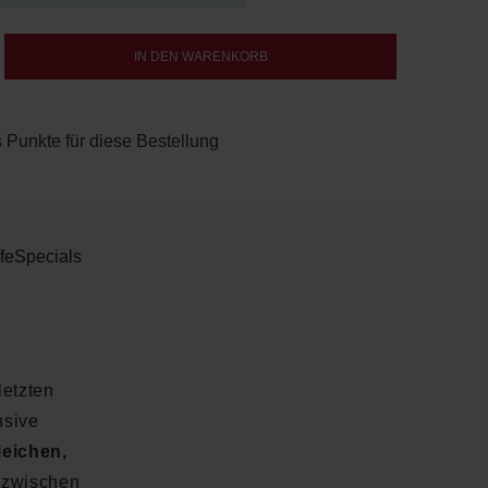
b den gewünschten Wert ein oder benutze d
IN DEN WARENKORB
 Punkte für diese Bestellung
fe
Specials
letzten
nsive
eichen,
r zwischen