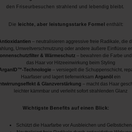
den Friseurbesuchen strahlend und lebendig bleibt.
Die
leichte, aber leistungsstarke Formel
enthält:
Antioxidantien
– neutralisieren aggressive freie Radikale, die 
ahlung, Umweltverschmutzung oder andere äußere Einflüsse e
onnenschutzfilter & Wärmeschutz
– bewahren die Farbe und
das Haar vor Hitzeeinwirkung beim Styling
ArganID™-Technologie
– versiegelt die Schuppenschicht, repa
Haarfaser und lagert tiefenwirksam
Arganöl
ein
ntwirrungseffekt & Glanzverstärkung
– macht das Haar gesch
leichter kämmbar und verleiht sofort strahlenden Glanz
Wichtigste Benefits auf einen Blick:
Schützt die Haarfarbe vor Ausbleichen und Gelbstichen