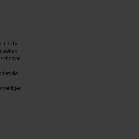
durch UV-
ntstehen
 schützen
riert die
meidiger,