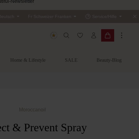
tiful-Newsletter
Deutsch
Fr
Schweizer Franken
Service/Hilfe
Du hast 0 Produkte auf dem
Warenkorb enth
Home & Lifestyle
SALE
Beauty-Blog
Moroccanoil
ect & Prevent Spray