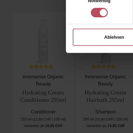
Notwendig
Produktgalerie überspringen
Ablehnen
Durchschnittliche Bewertung von 5 von 5 Sternen
Durchschnittliche B
Innersense Organic
Innersense Organic
Beauty
Beauty
Hydrating Cream
Hydrating Cream
Conditioner 295ml
Hairbath 295ml
Conditioner
Shampoo
295 ml
(12,66 CHF / 100 ml)
295 ml
(10,80 CHF / 100 ml)
Varianten ab
10,95 CHF
Varianten ab
10,95 CHF
Regulärer Preis:
Regulärer Preis: