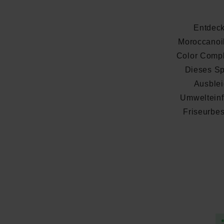
Entdeck
Moroccanoil
Color Comple
Dieses Spr
Ausblei
Umwelteinf
Friseurbes
Durchschnittliche Bewertung