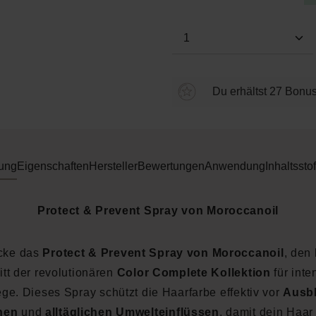
Produkt Anzahl: Gi
Du erhältst 27 Bonus
ung
Eigenschaften
Hersteller
Bewertungen
Anwendung
Inhaltsstof
Protect & Prevent Spray von Moroccanoil
cke das
Protect & Prevent Spray von Moroccanoil
, den 
itt der revolutionären
Color Complete Kollektion
für inte
ege. Dieses Spray schützt die Haarfarbe effektiv vor
Ausbl
hen
und
alltäglichen Umwelteinflüssen
, damit dein Haa