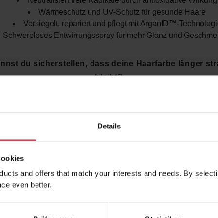
Neutralisiert freie Radikale durch antioxidative Wirkung
Wärmeschutz und UV-Schutz für gesunde Haare
Versiegelt, repariert und pflegt mit ArganID™-Technologi
Schwereloses Entwirrungsspray für mehr Glanz und Geschmei
nnst du sicherstellen, dass deine Haarfarbe länger st
bleibt?
Protect & Prevent Spray
von Moroccanoil schützt du dein
en Umwelteinflüssen, UV-Strahlen und Hitze – für
langanh
nsität, mehr Glanz und geschmeidiges Haar
. Dieses Spr
Details
e Ergänzung zu deinem Color Complete-Programm und da
Finish für jedes colorierte Haar.
Cookies
ucts and offers that match your interests and needs. By selectin
ce even better.
kauften auch
Ähnliche Produkte
Kunden haben sich ebenfalls a