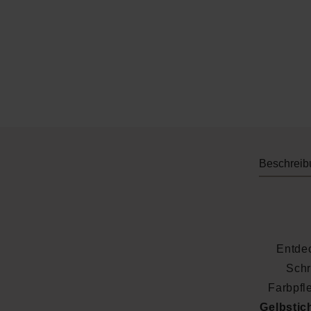
Beschreib
Entde
Schr
Farbpfl
Gelbstic