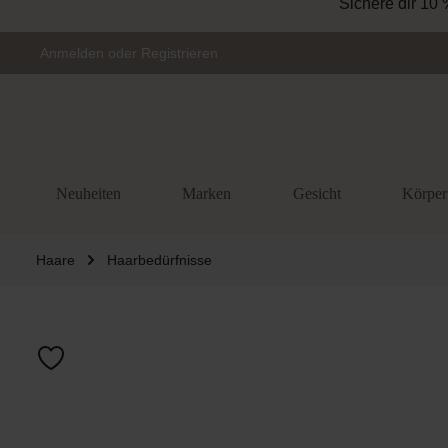
Sichere dir 10 
Zur Hauptnavigation springen
Anmelden
oder
Registrieren
Neuheiten
Marken
Gesicht
Körper
Haare
Haarbedürfnisse
Bildergalerie 