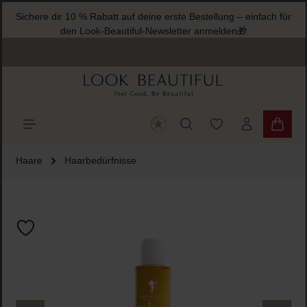
Sichere dir 10 % Rabatt auf deine
halt springen
den Look-Beautiful-Ne
Du hast 0 Produkte
Warenk
Haare
Haarbedürfnisse
Bildergalerie überspringen