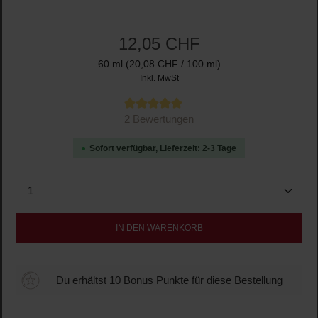
12,05 CHF
60 ml
(20,08 CHF / 100 ml)
Inkl. MwSt
Durchschnittliche Bewertung von 5 von 5 Sternen
2 Bewertungen
Sofort verfügbar, Lieferzeit: 2-3 Tage
Produkt Anzahl: Gib den gewünschten Wert ein oder b
IN DEN WARENKORB
Du erhältst 10 Bonus Punkte für diese Bestellung