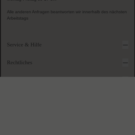
Sichere & einfache Bezahlung
Anfragezeiten:
Montag-Freitag 09-17 Uhr
Alle anderen Anfragen beantworten wir innerhalb des nächsten
Arbeitstags