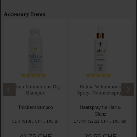
Produktgalerie überspringen
Accessory Items
Durchschnittliche Bewertung von 5 von 5 Sternen
Durchschnittliche Bewe
Rahua Voluminous Dry
Rahua Voluminous
Shampoo
Spray -Volumenspray
Trockenshampoo
Haarspray für Halt &
Glanz
51 g
(81,86 CHF / 100 g)
178 ml
(22,22 CHF / 100 ml)
41,75 CHF
39,55 CHF
Regulärer Preis:
Regulärer Preis: