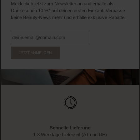
Inkl. MwSt
Pro
Details
WERDE TEIL DER LOOK BEAUTIFUL-FAMILIE
Anmelden & exklusive Vorteile
genießen!
Melde dich jetzt zum Newsletter an und erhalte als
Dankeschön 10 %* auf deinen ersten Einkauf. Verpasse
keine Beauty-News mehr und erhalte exklusive Rabatte!