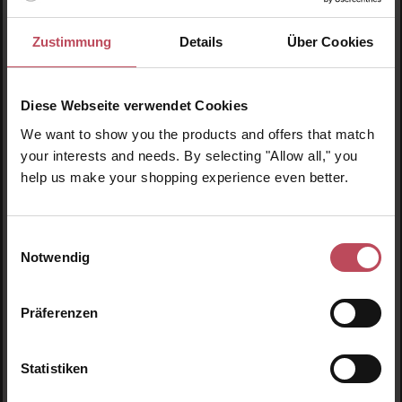
Zustimmung
Details
Über Cookies
Diese Webseite verwendet Cookies
We want to show you the products and offers that match
your interests and needs. By selecting "Allow all," you
Durchschnittliche Bewertung von 4.8 von 
Rahua Amazon Beauty
help us make your shopping experience even better.
Rahua Voluminous Conditioner Travel Size
Einwilligungsauswahl
Haarpflege
Notwendig
60 ml
(21,92 CHF / 100 ml)
Präferenzen
13,15 CHF
Regulärer Preis:
Inkl. MwSt
Pro
Statistiken
Details