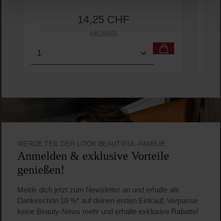
14,25 CHF
Regulärer Preis:
Inkl. MwSt
Produkt Anzahl: Gib den gewünschten Wert ein o
Pro
WERDE TEIL DER LOOK BEAUTIFUL-FAMILIE
Anmelden & exklusive Vorteile
genießen!
Melde dich jetzt zum Newsletter an und erhalte als
Dankeschön 10 %* auf deinen ersten Einkauf. Verpasse
keine Beauty-News mehr und erhalte exklusive Rabatte!