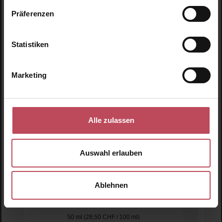
Präferenzen
Blu
Statistiken
Marketing
Alle zulassen
Auswahl erlauben
[ comfort zone ]
SUN SOUL Milk Spray SPF30 50ml
Ablehnen
Sonnencreme
50 ml
(28,50 CHF / 100 ml)