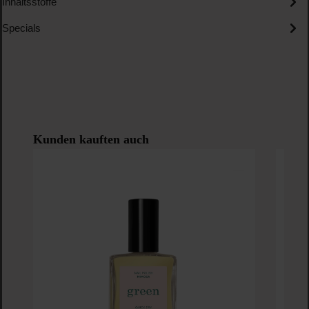
Inhaltsstoffe
Specials
Produktgalerie überspringen
Kunden kauften auch
J