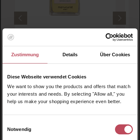
Manucurist
Green Nail Polish Mimosa
Zustimmung
Details
Über Cookies
Nagellack
15 ml
(102,33 CHF / 100 ml)
Diese Webseite verwendet Cookies
15,35 CHF
Regulärer Preis:
We want to show you the products and offers that match
Inkl. MwSt
your interests and needs. By selecting "Allow all," you
Produkt Anzahl: Gib den gewünschten Wert ein o
Pro
help us make your shopping experience even better.
Einwilligungsauswahl
Notwendig
Produktgalerie überspringen
Kunden haben sich ebenfalls angesehen