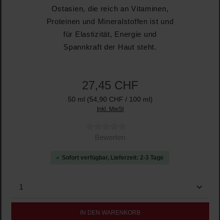
Ostasien, die reich an Vitaminen,
Proteinen und Mineralstoffen ist und
für Elastizität, Energie und
Spannkraft der Haut steht.
27,45 CHF
50 ml
(54,90 CHF / 100 ml)
Inkl. MwSt
Durchschnittliche Bewertung von 0 von 5 Sternen
Bewerten
Sofort verfügbar, Lieferzeit: 2-3 Tage
Produkt Anzahl: Gib den gewünschten Wert ein oder b
IN DEN WARENKORB