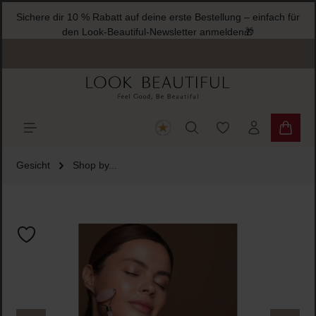
Sichere dir 10 % Rabatt auf deine erste Bestellung – einfach für
halt springen
den Look-Beautiful-Newsletter anmelden🎁
Du hast 0 Produkte
Warenk
Gesicht
Shop by...
Bildergalerie überspringen