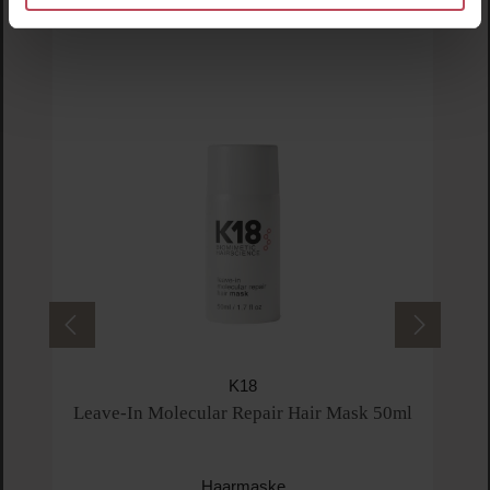
-1
K18
Leave-In Molecular Repair Hair Mask 50ml
Haarmaske