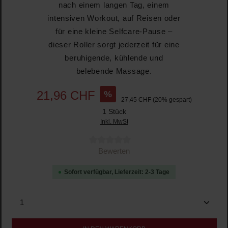
nach einem langen Tag, einem
intensiven Workout, auf Reisen oder
für eine kleine Selfcare-Pause –
dieser Roller sorgt jederzeit für eine
beruhigende, kühlende und
belebende Massage.
%
21,96 CHF
27,45 CHF
(20% gespart)
1 Stück
Inkl. MwSt
Durchschnittliche Bewertung von 0 von 5 Sternen
Bewerten
Sofort verfügbar, Lieferzeit: 2-3 Tage
Produkt Anzahl: Gib den gewünschten Wert ein oder b