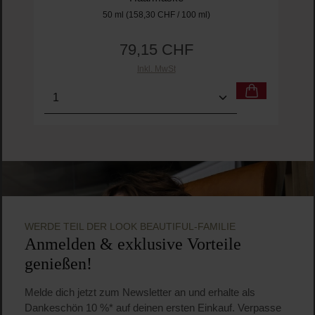
50 ml
(158,30 CHF / 100 ml)
79,15 CHF
Regulärer Preis:
Inkl. MwSt
Produkt Anzahl: Gib den gewünschten Wert ein o
Pro
WERDE TEIL DER LOOK BEAUTIFUL-FAMILIE
Anmelden & exklusive Vorteile
genießen!
Melde dich jetzt zum Newsletter an und erhalte als
Dankeschön 10 %* auf deinen ersten Einkauf. Verpasse