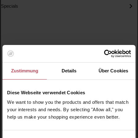
Specials
Produktgalerie überspringen
Ähnliche Produkte
Zustimmung
Details
Über Cookies
Neu
N
N
Diese Webseite verwendet Cookies
We want to show you the products and offers that match
your interests and needs. By selecting "Allow all," you
help us make your shopping experience even better.