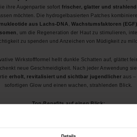
 die ihre Augenpartie sofort
frischer, glatter und strahlend
assen möchten. Die hydrogelbasierten Patches kombinier
ynukleotide aus Lachs-DNA
,
Wachstumsfaktoren (EGF
somen
, um die Regeneration der Haut zu stimulieren, int
htigkeit zu spenden und Anzeichen von Müdigkeit zu mil
ative Wirkstoffformel hellt dunkle Schatten auf, glättet fe
chenkt neue Geschmeidigkeit. Nach jeder Anwendung sie
rtie
erholt, revitalisiert und sichtbar jugendlicher
aus – 
sofortigen Glow und einen wachen, strahlenden Blick.
Top-Benefits auf einen Blick:
Lachs-DNA-Polynukleotide, EGF & Exosomen:
Unterstütz
Zellregeneration & glätten feine Linien
ntensive Feuchtigkeitsversorgung:
Gegen Trockenheit & mü
Details