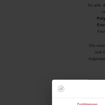
für alle,
l
Pol
Exo
Feuc
Die innov
und s
Augenpa
I
Zustimmung