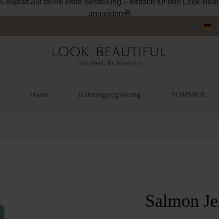
% Rabatt auf deine erste Bestellung – einfach für den Look-Beau
anmelden🎁
Haare
Nahrungsergänzung
SOMMER
überspringen
Salmon Jel