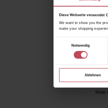
Diese Webseite verwendet 
We want to show you the prod
make your shopping experien
Wi
Augenp
Einwilligungsauswahl
warum s
Notwendig
Müd
Kombina
direkt 
Ablehnen
Jetzt d
Shop 