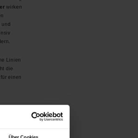
er
wirken
en
)
und
ensiv
dern.
ine Linien
ht die
für einen
en die
de Augen
Über Cookies