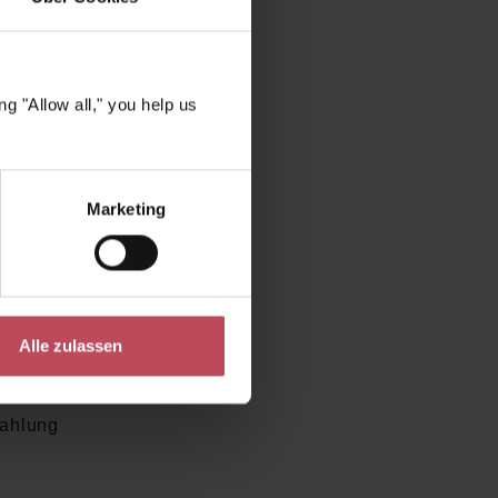
Blick
partie
ere Haut
g "Allow all," you help us
die
t – und
lt gegen
Marketing
Die
h-Pflege
frischen
Alle zulassen
Products
rahlung