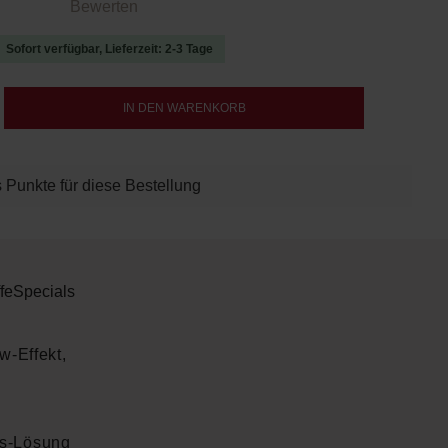
 von 0 von 5 Sternen
Bewerten
Sofort verfügbar, Lieferzeit: 2-3 Tage
b den gewünschten Wert ein oder benutze d
IN DEN WARENKORB
 Punkte für diese Bestellung
fe
Specials
w-Effekt,
ss-Lösung