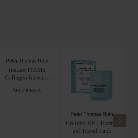
P
Peter Thomas Roth
Peter Thomas Roth
Instant FIRMx
Holiday Kit - Hydra-
Collagen Infusion
gel Travel Pack