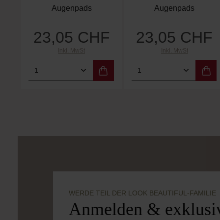
Retinal
Augenpads
Augenpads
23,05 CHF
23,05 CHF
Regulärer Preis:
Regulärer Preis:
Inkl. MwSt
Inkl. MwSt
Produkt Anzahl: Gib den gewünschten
Produkt Anzahl: 
WERDE TEIL DER LOOK BEAUTIFUL-FAMILIE
Anmelden & exklusiv