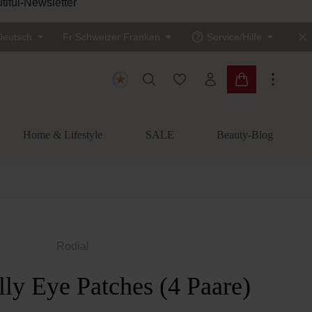
tiful-Newsletter
Deutsch
Fr
Schweizer Franken
Service/Hilfe
Du hast 0 Produkte auf dem
Warenkorb enth
Home & Lifestyle
SALE
Beauty-Blog
Rodial
ly Eye Patches (4 Paare)