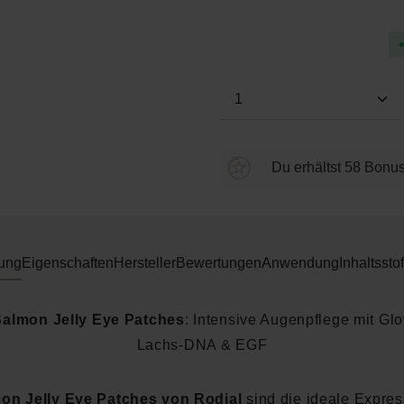
Durchschnittliche Bewertung
Produkt Anzahl: Gi
Du erhältst 58 Bonus
ung
Eigenschaften
Hersteller
Bewertungen
Anwendung
Inhaltsstof
Salmon Jelly Eye Patches
: Intensive Augenpflege mit Glo
Lachs-DNA & EGF
on Jelly Eye Patches von Rodial
sind die ideale Expre