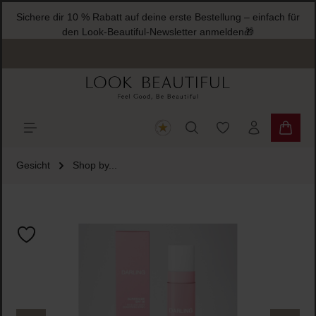
Sichere dir 10 % Rabatt auf deine erste Bestellung – einfach für
halt springen
den Look-Beautiful-Newsletter anmelden🎁
Du hast 0 Produkte
Warenk
Gesicht
Shop by...
Bildergalerie überspringen