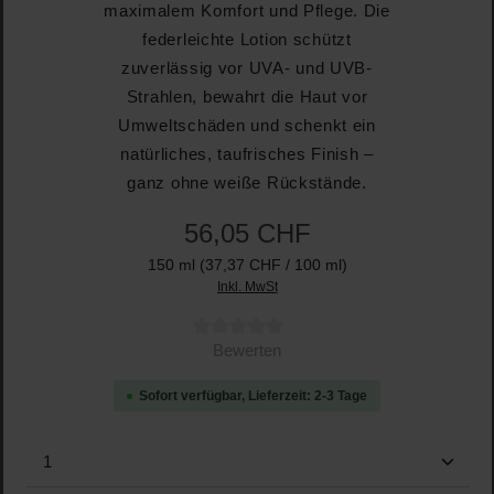
maximalem Komfort und Pflege. Die
federleichte Lotion schützt
zuverlässig vor UVA- und UVB-
Strahlen, bewahrt die Haut vor
Umweltschäden und schenkt ein
natürliches, taufrisches Finish –
ganz ohne weiße Rückstände.
56,05 CHF
150 ml
(37,37 CHF / 100 ml)
Inkl. MwSt
Durchschnittliche Bewertung von 0 von 5 Sternen
Bewerten
Sofort verfügbar, Lieferzeit: 2-3 Tage
Produkt Anzahl: Gib den gewünschten Wert ein oder b