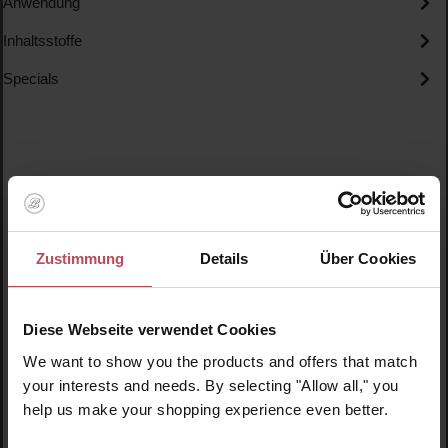
Anwendung
Inhaltsstoffe
Specials
Produktgalerie überspringen
Ähnliche Produkte
Zustimmung
Details
Über Cookies
Neu
N
N
Diese Webseite verwendet Cookies
We want to show you the products and offers that match
your interests and needs. By selecting "Allow all," you
help us make your shopping experience even better.