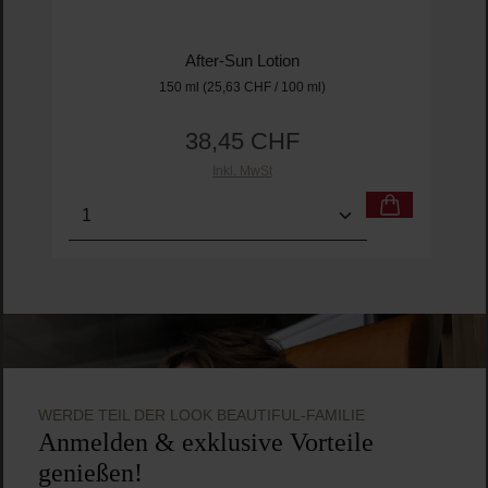
After-Sun Lotion
150 ml
(25,63 CHF / 100 ml)
38,45 CHF
Regulärer Preis:
Inkl. MwSt
Produkt Anzahl: Gib den gewünschten Wert ein o
Pro
WERDE TEIL DER LOOK BEAUTIFUL-FAMILIE
Anmelden & exklusive Vorteile
genießen!