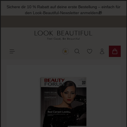
Sichere dir 10 % Rabatt auf deine erste Bestellung – einfach für
halt springen
den Look-Beautiful-Newsletter anmelden🎁
Du hast 0 Produkte
Warenk