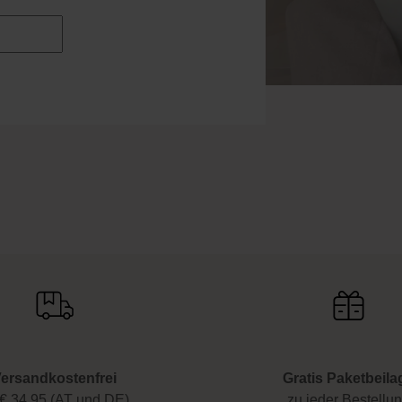
ersandkostenfrei
Gratis Paketbeila
€ 34.95 (AT und DE)
zu jeder Bestellu