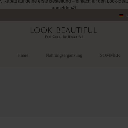
% Rabatt auf deine erste Bestellung – einfach für den Look-Beau
anmelden🎁
Haare
Nahrungsergänzung
SOMMER