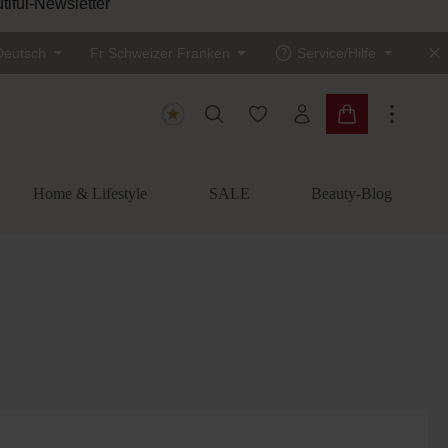
tiful-Newsletter
Deutsch
Fr
Schweizer Franken
Service/Hilfe
Du hast 0 Produkte auf dem
Warenkorb enth
Home & Lifestyle
SALE
Beauty-Blog