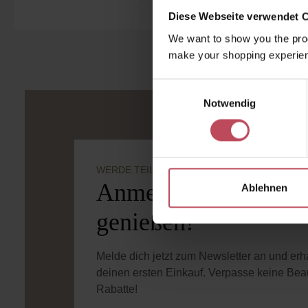
Diese Webseite verwendet 
We want to show you the prod
make your shopping experien
Einwilligungsauswahl
Notwendig
WERDE TEIL DER LOOK BEAUTIFUL-FAMILIE
Anmelden & exklusiv
Ablehnen
genießen!
Melde dich jetzt zum Newsletter an und er
deinen ersten Einkauf. Verpasse keine Bea
Rabatte!