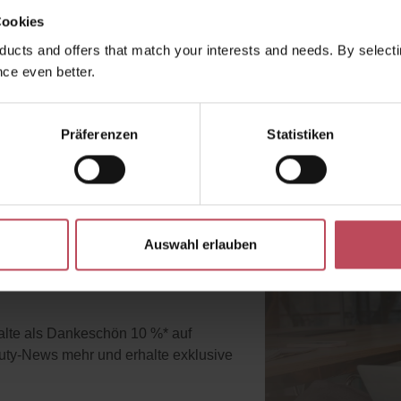
Cookies
ucts and offers that match your interests and needs. By selectin
ce even better.
Präferenzen
Statistiken
e Vorteile
Auswahl erlauben
halte als Dankeschön 10 %* auf
uty-News mehr und erhalte exklusive