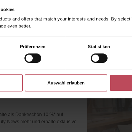
Cookies
ucts and offers that match your interests and needs. By selectin
ce even better.
Präferenzen
Statistiken
Auswahl erlauben
e Vorteile
halte als Dankeschön 10 %* auf
uty-News mehr und erhalte exklusive