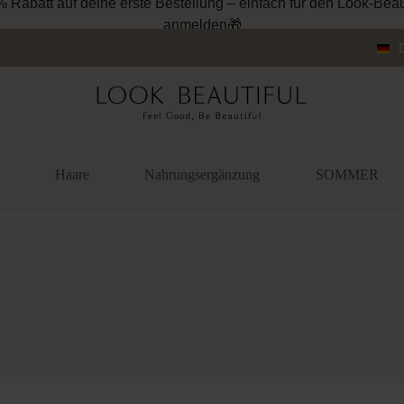
% Rabatt auf deine erste Bestellung – einfach für den Look-Beau
anmelden🎁
Haare
Nahrungsergänzung
SOMMER