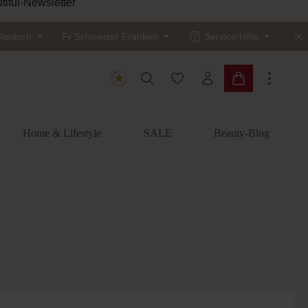
tiful-Newsletter
Deutsch
Fr
Schweizer Franken
Service/Hilfe
Du hast 0 Produkte auf dem
Warenkorb enth
Home & Lifestyle
SALE
Beauty-Blog