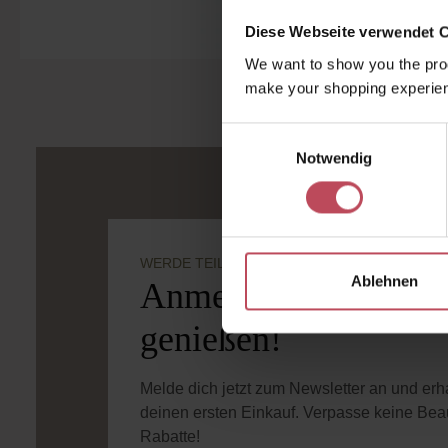
Diese Webseite verwendet 
We want to show you the prod
make your shopping experien
Einwilligungsauswahl
Notwendig
WERDE TEIL DER LOOK BEAUTIFUL-FAMILIE
Ablehnen
Anmelden & exklusiv
genießen!
Melde dich jetzt zum Newsletter an und er
deinen ersten Einkauf. Verpasse keine Bea
Rabatte!