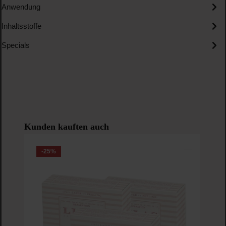
Anwendung
Inhaltsstoffe
Specials
Produktgalerie überspringen
Kunden kauften auch
-25
%
-1