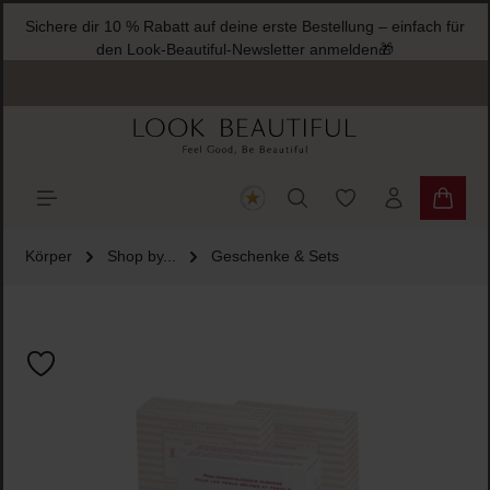
Sichere dir 10 % Rabatt auf deine erste Bestellung – einfach für
halt springen
den Look-Beautiful-Newsletter anmelden🎁
Du hast 0 Produkte
Warenk
Körper
Shop by...
Geschenke & Sets
Bildergalerie überspringen