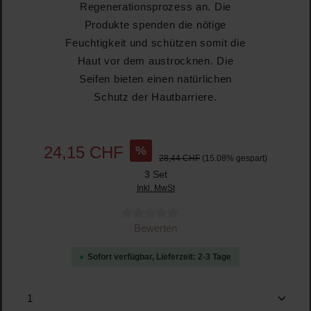
Regenerationsprozess an. Die
Produkte spenden die nötige
Feuchtigkeit und schützen somit die
Haut vor dem austrocknen. Die
Seifen bieten einen natürlichen
Schutz der Hautbarriere.
%
24,15 CHF
28,44 CHF
(15.08% gespart)
3 Set
Inkl. MwSt
Durchschnittliche Bewertung von 0 von 5 Sternen
Bewerten
Sofort verfügbar, Lieferzeit: 2-3 Tage
Produkt Anzahl: Gib den gewünschten Wert ein oder b