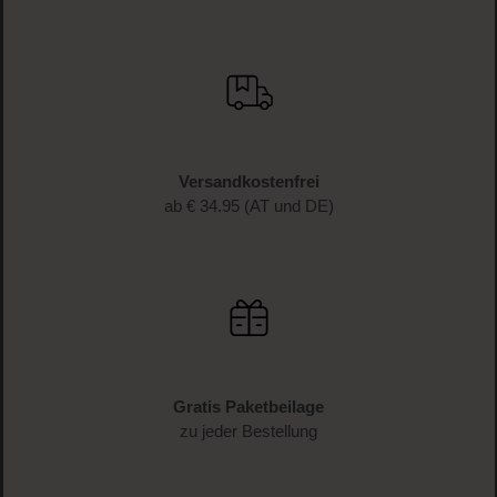
WERDE TEIL DER LOOK BEAUTIFUL-FAMILIE
Anmelden & exklusive Vorteile
genießen!
Melde dich jetzt zum Newsletter an und erhalte als
Dankeschön 10 %* auf deinen ersten Einkauf. Verpasse
keine Beauty-News mehr und erhalte exklusive Rabatte!
JETZT ANMELDEN