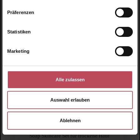
Produktgalerie überspringen
Ähnliche Produkte
Präferenzen
Statistiken
Marketing
Alle zulassen
Auswahl erlauben
Ablehnen
This Works
Deep Sleep Pillow Talk