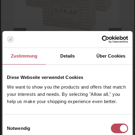
Lilac - Sensitive Skin
Zustimmung
Details
Über Cookies
Repairing Cleansing Soap 3er Pack
Diese Webseite verwendet Cookies
Reinigende Seife
We want to show you the products and offers that match
your interests and needs. By selecting "Allow all," you
24,70 CHF
Verkaufspreis:
Regulärer Preis:
32,84 CHF
help us make your shopping experience even better.
Inkl. MwSt
Produkt Anzahl: Gib den gewünschten Wert ein o
Pro
Einwilligungsauswahl
Notwendig