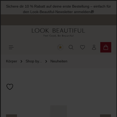
Sichere dir 10 % Rabatt auf deine erste Bestellung – einfach für
halt springen
den Look-Beautiful-Newsletter anmelden🎁
Du hast 0 Produkte
Warenk
Körper
Shop by...
Neuheiten
Bildergalerie überspringen