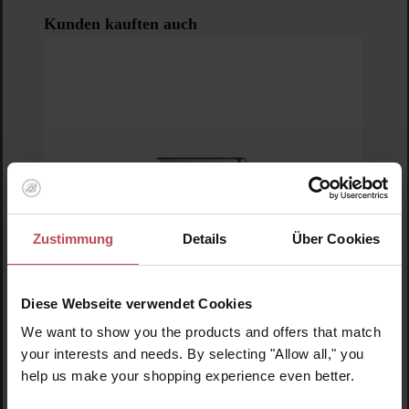
Produktgalerie überspringen
Kunden kauften auch
Zustimmung
Details
Über Cookies
Diese Webseite verwendet Cookies
We want to show you the products and offers that match
your interests and needs. By selecting "Allow all," you
NAILS.INC
help us make your shopping experience even better.
Chrome Silver Served