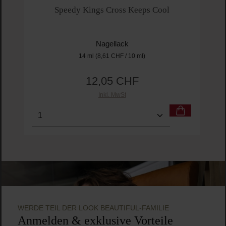
Speedy Kings Cross Keeps Cool
Nagellack
14 ml
(8,61 CHF / 10 ml)
12,05 CHF
Regulärer Preis:
Inkl. MwSt
Produkt Anzahl: Gib den gewünschten Wert ein o
Pro
WERDE TEIL DER LOOK BEAUTIFUL-FAMILIE
Anmelden & exklusive Vorteile