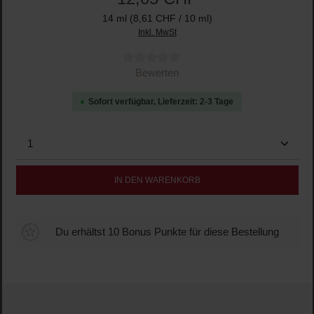
14 ml
(8,61 CHF / 10 ml)
Inkl. MwSt
Durchschnittliche Bewertung von 0 von 5 Sternen
Bewerten
Sofort verfügbar, Lieferzeit: 2-3 Tage
Produkt Anzahl: Gib den gewünschten Wert ein oder b
IN DEN WARENKORB
Du erhältst 10 Bonus Punkte für diese Bestellung