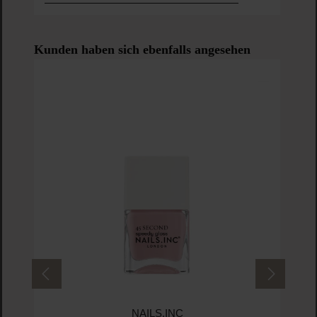
Produktgalerie überspringen
Kunden haben sich ebenfalls angesehen
NAILS.INC