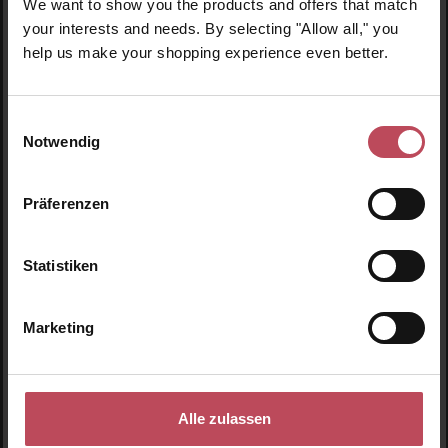
We want to show you the products and offers that match
Neu
N
your interests and needs. By selecting "Allow all," you
help us make your shopping experience even better.
Einwilligungsauswahl
Notwendig
Präferenzen
Statistiken
Marketing
MIMITIKA
Sun Body Oil SPF30
Alle zulassen
Sonnenöl