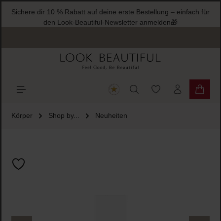
Sichere dir 10 % Rabatt auf deine erste Bestellung – einfach für
halt springen
den Look-Beautiful-Newsletter anmelden🎁
Du hast 0 Produkte
Warenk
Körper
Shop by...
Neuheiten
Bildergalerie überspringen