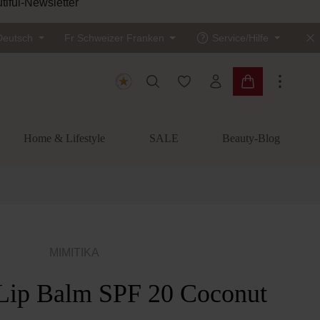
tiful-Newsletter
Deutsch
Fr
Schweizer Franken
Service/Hilfe
Du hast 0 Produkte auf dem
Warenkorb enth
Home & Lifestyle
SALE
Beauty-Blog
MIMITIKA
Lip Balm SPF 20 Coconut