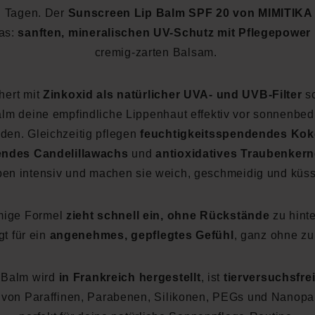
n Tagen. Der
Sunscreen Lip Balm SPF 20 von MIMITIKA
as:
sanften, mineralischen UV-Schutz mit Pflegepower
cremig-zarten Balsam.
hert mit
Zinkoxid als natürlicher UVA- und UVB-Filter
sc
alm deine empfindliche Lippenhaut effektiv vor sonnenbed
den. Gleichzeitig pflegen
feuchtigkeitsspendendes Kok
endes Candelillawachs
und
antioxidatives Traubenkern
pen intensiv und machen sie weich, geschmeidig und küss
mige Formel
zieht schnell ein, ohne Rückstände
zu hinte
gt für ein
angenehmes, gepflegtes Gefühl
, ganz ohne zu
 Balm wird
in Frankreich hergestellt
, ist
tierversuchsfre
i von Paraffinen, Parabenen, Silikonen, PEGs und Nanopar