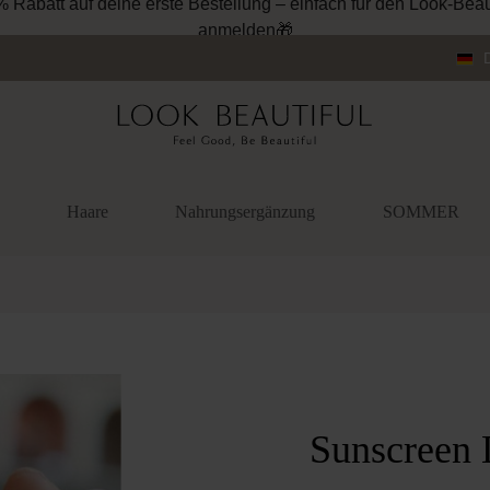
% Rabatt auf deine erste Bestellung – einfach für den Look-Beau
anmelden🎁
Haare
Nahrungsergänzung
SOMMER
überspringen
Sunscreen 