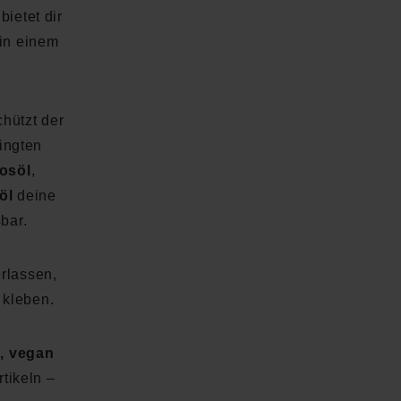
bietet dir
in einem
hützt der
ingten
osöl
,
öl
deine
bar.
rlassen,
 kleben.
i, vegan
tikeln –