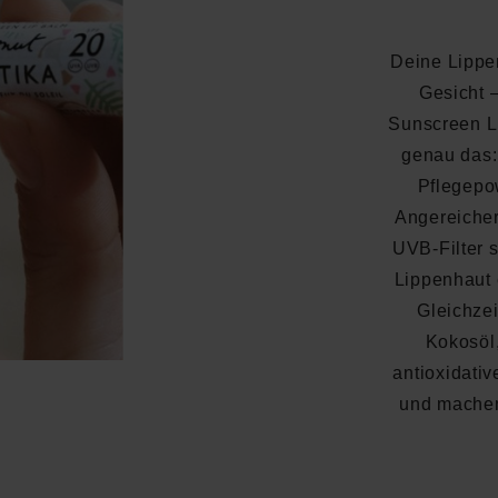
Deine Lippe
Gesicht 
Sunscreen L
genau das:
Pflegepo
Angereicher
UVB-Filter 
Lippenhaut 
Gleichzei
Kokosöl
antioxidati
und machen