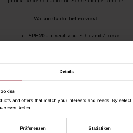
perfekt für deine natürliche Sonnenpflege-Routine.
Warum du ihn lieben wirst:
SPF 20
– mineralischer Schutz mit Zinkoxid
Pflegt mit
Kokosöl, Candelillawachs & Traubenkernö
Zarter Kokosduft
für Urlaubsfeeling pur
Kein Weißschleier, kein Kleben
Vegan & tierversuchsfrei
Hergestellt in
Frankreich
Details
Frei von Silikonen, Parabenen, Paraffinen & Nanopartike
Cookies
ucts and offers that match your interests and needs. By selectin
ce even better.
kauften auch
Ähnliche Produkte
Kunden haben sich ebenfalls a
Präferenzen
Statistiken