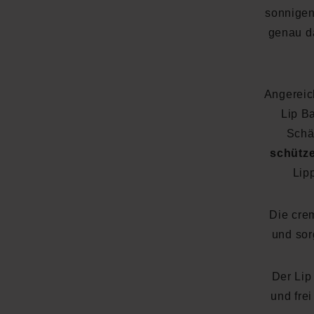
sonnige
genau d
Angereic
Lip B
Schä
schütz
Lip
Die cre
und sor
Der Lip
und fre