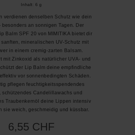
Inhalt:
6 g
n verdienen denselben Schutz wie dein
– besonders an sonnigen Tagen. Der
ip Balm SPF 20 von MIMITIKA bietet dir
 sanften, mineralischen UV-Schutz mit
wer in einem cremig-zarten Balsam.
t mit Zinkoxid als natürlicher UVA- und
schützt der Lip Balm deine empfindliche
effektiv vor sonnenbedingten Schäden.
tig pflegen feuchtigkeitsspendendes
, schützendes Candelillawachs und
ves Traubenkernöl deine Lippen intensiv
 sie weich, geschmeidig und küssbar.
6,55 CHF