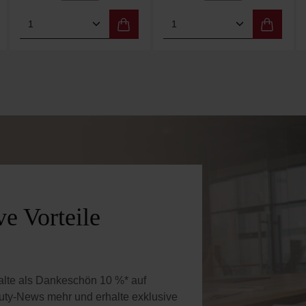
 Wert ein oder benutze die Schaltflächen 
Gib den gewünschten Wert ein oder benutz
Produkt Anzahl: Gib den gewünschten W
Produkt Anzahl: Gi
e Vorteile
halte als Dankeschön 10 %* auf
uty-News mehr und erhalte exklusive