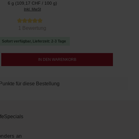
6 g
(109,17 CHF / 100 g)
Inkl. MwSt
 von 5 von 5 Sternen
1 Bewertung
Sofort verfügbar, Lieferzeit: 2-3 Tage
b den gewünschten Wert ein oder benutze d
IN DEN WARENKORB
Punkte für diese Bestellung
fe
Specials
onders an