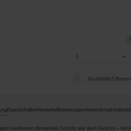
Durchschnittliche Bewertung
Produkt Anzahl: Gi
Du erhältst 5 Bonus 
ung
Eigenschaften
Hersteller
Bewertungen
Anwendung
Inhaltsstof
ppen verdienen denselben Schutz wie dein Gesicht – bes