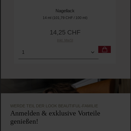
Nagellack
14 ml
(101,79 CHF / 100 ml)
14,25 CHF
Regulärer Preis:
Inkl. MwSt
Produkt Anzahl: Gib den gewünschten Wert ein o
Pro
WERDE TEIL DER LOOK BEAUTIFUL-FAMILIE
Anmelden & exklusive Vorteile
genießen!