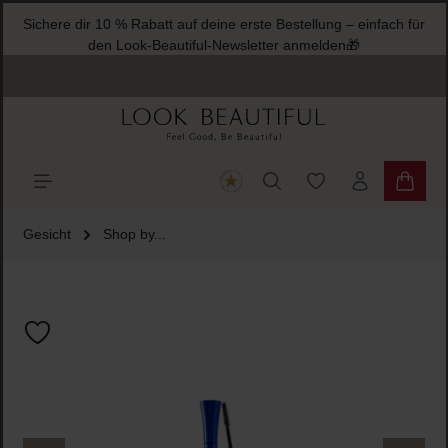
Sichere dir 10 % Rabatt auf deine erste Bestellung – einfach für
halt springen
den Look-Beautiful-Newsletter anmelden🎁
Du hast 0 Produkte
Warenk
Gesicht
Shop by...
Bildergalerie überspringen