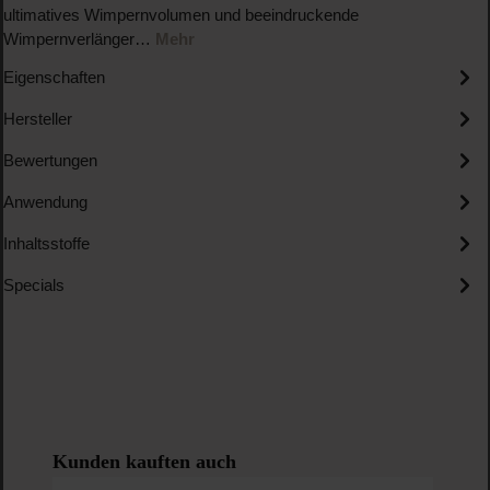
ultimatives Wimpernvolumen und beeindruckende
Wimpernverlänger…
Mehr
Eigenschaften
Hersteller
Bewertungen
Anwendung
Inhaltsstoffe
Specials
Produktgalerie überspringen
Kunden kauften auch