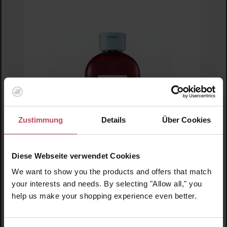
Zustimmung
Details
Über Cookies
Diese Webseite verwendet Cookies
We want to show you the products and offers that match
Lador
your interests and needs. By selecting "Allow all," you
Root Re-Boot Awakening Shampoo (Red
help us make your shopping experience even better.
Ginseng & Beer Yeast)
Shampoo