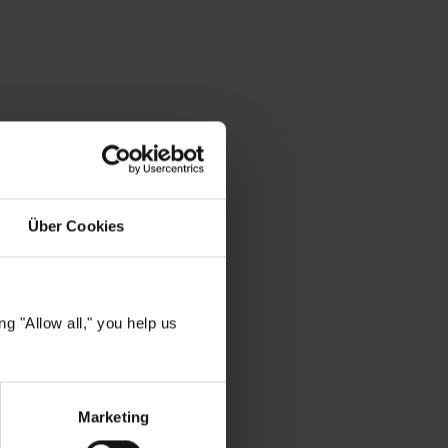
ie Schaltflächen um die Anzahl zu erhöhe
t ein oder benutze die Schaltflächen um 
b den gewünschten Wert ein oder benutze d
Über Cookies
ngesehen
g "Allow all," you help us
Marketing