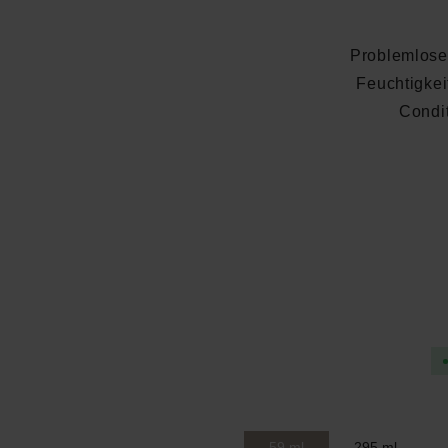
Problemlose
Feuchtigkei
Condi
Durchschnittliche Bewertung
59 ml
295 ml