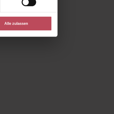
Alle zulassen
um die Anzahl zu erhöhen oder zu reduzie
e die Schaltflächen um die Anzahl zu erhö
ert ein oder benutze die Schaltflächen um