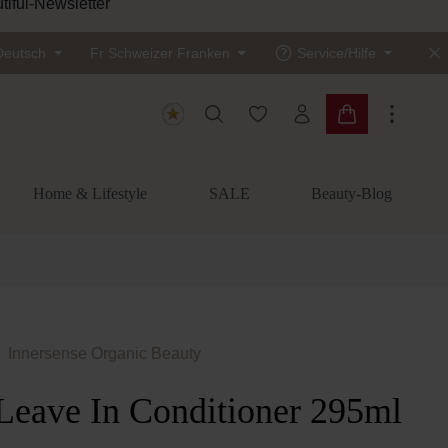
Sichere
Deutsch
Fr
Schweizer Franken
Service/Hilfe
Du hast 0 Produkte auf dem
Warenkorb enth
Home & Lifestyle
SALE
Beauty-Blog
Innersense Organic Beauty
 Leave In Conditioner 295ml