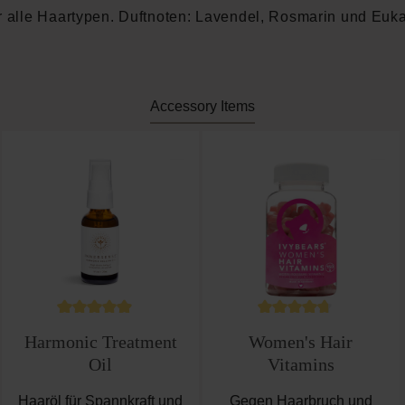
ür alle Haartypen. Duftnoten: Lavendel, Rosmarin und Euka
Accessory Items
n
ewertung von 5 von 5 Sternen
Durchschnittliche Bewertung von 4.8 von 5 Stern
Durchschnittliche Be
Harmonic Treatment
Women's Hair
Oil
Vitamins
Haaröl für Spannkraft und
Gegen Haarbruch und