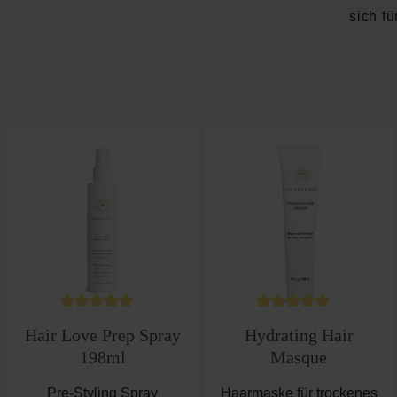
sich f
Produktgalerie überspringen
Durchschnittliche Bewertung von 5 von 5 Sterne
Durchschnittliche B
Hair Love Prep Spray
Hydrating Hair
198ml
Masque
Pre-Styling Spray
Haarmaske für trockenes