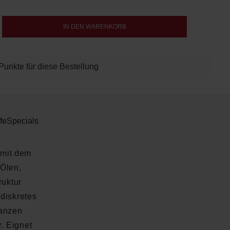
b den gewünschten Wert ein oder benutze d
IN DEN WARENKORB
Punkte für diese Bestellung
fe
Specials
 mit dem
 Ölen,
ruktur
diskretes
lanzen
. Eignet