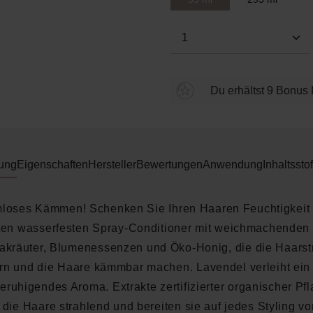
Produkt Anzahl: Gi
Du erhältst 9 Bonus 
ung
Eigenschaften
Hersteller
Bewertungen
Anwendung
Inhaltsstof
loses Kämmen! Schenken Sie Ihren Haaren Feuchtigkeit
ten wasserfesten Spray-Conditioner mit weichmachenden
kräuter, Blumenessenzen und Öko-Honig, die die Haarst
rn und die Haare kämmbar machen. Lavendel verleiht ein 
eruhigendes Aroma. Extrakte zertifizierter organischer Pf
die Haare strahlend und bereiten sie auf jedes Styling vor