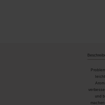
Beschreib
Problem
leich
Aroma
verbesse
und b
machen 